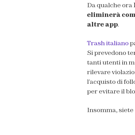
Da qualche ora
eliminerà comp
altre app
.
Trash italiano
pa
Si prevedono tem
tanti utenti in 
rilevare violazi
l’acquisto di fo
per evitare il bl
Insomma, siete a