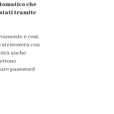
tomatico che
stati tramite
ivamente è così.
 si ritroverà con
potrà anche
mettono
mbiare password