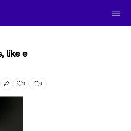
, like e
0
0