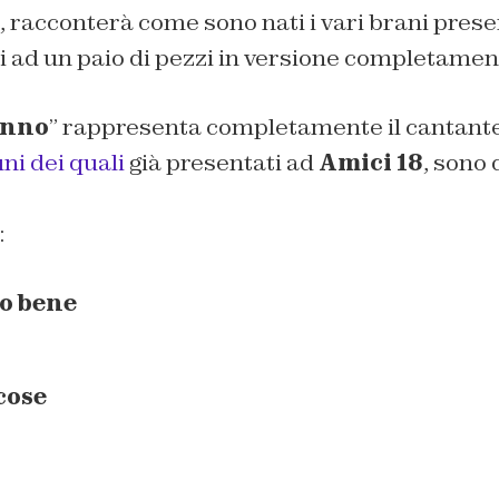
re, racconterà come sono nati i vari brani prese
ti ad un paio di pezzi in versione completament
Inno
” rappresenta completamente il cantante.
ni dei quali
già presentati ad
Amici 18
, sono 
:
o bene
cose