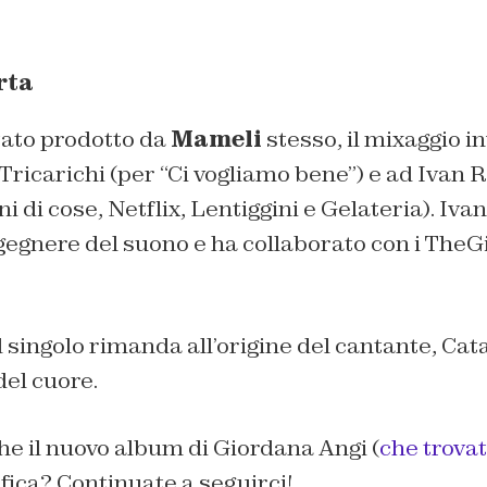
rta
stato prodotto da
Mameli
stesso, il mixaggio i
 Tricarichi (per “Ci vogliamo bene”) e ad Ivan R
 di cose, Netflix, Lentiggini e Gelateria). Iva
gegnere del suono e ha collaborato con i TheGio
 singolo rimanda all’origine del cantante, Cata
el cuore.
e il nuovo album di Giordana Angi (
che trovat
ifica? Continuate a seguirci!