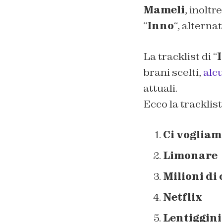
Mameli
, inolt
“
Inno
“, alterna
La tracklist di “
brani scelti,
alcu
attuali.
Ecco la tracklist
Ci vogliam
Limonare
Milioni di 
Netflix
Lentiggini