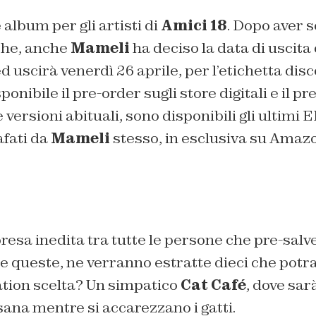
 album per gli artisti di
Amici 18
. Dopo aver s
che, anche
Mameli
ha deciso la data di uscita 
ed uscirà venerdì 26 aprile, per l’etichetta dis
isponibile il pre-order sugli store digitali e il p
le versioni abituali, sono disponibili gli ultimi 
afati da
Mameli
stesso, in esclusiva su Amaz
resa inedita tra tutte le persone che pre-salv
te queste, ne verranno estratte dieci che pot
cation scelta? Un simpatico
Cat Café
, dove sar
ana mentre si accarezzano i gatti.