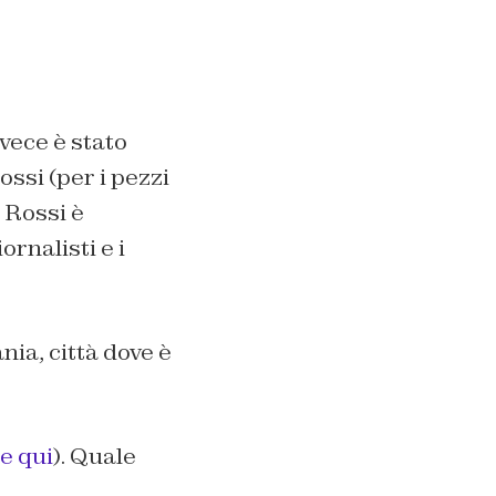
nvece è stato
ossi (per i pezzi
n Rossi è
rnalisti e i
nia, città dove è
e qui
). Quale