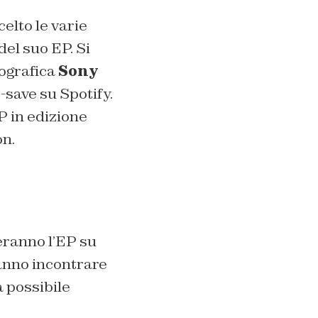
celto le varie
del suo EP. Si
cografica
Sony
re-save su Spotify.
EP in edizione
on.
eranno l’EP su
ranno incontrare
à possibile