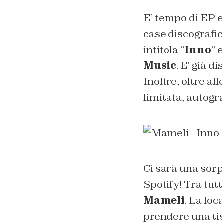
E’ tempo di EP e
case discografi
intitola “
Inno
” 
Music
. E’ già d
Inoltre, oltre al
limitata, autogr
Ci sarà una sorp
Spotify! Tra tut
Mameli
. La lo
prendere una tis