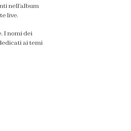
nti nell’album
e live.
 I nomi dei
dedicati ai temi