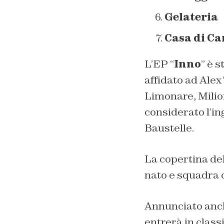
Gelateria
Casa di Ca
L’EP “
Inno
” è 
affidato ad Alex
Limonare, Milioni
considerato l’in
Baustelle.
La copertina del
nato e squadra d
Annunciato anch
entrerà in class