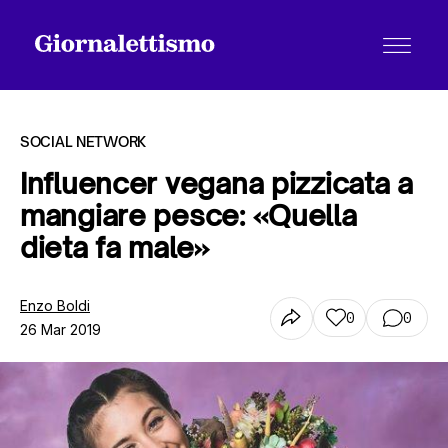
SOCIAL NETWORK
Influencer vegana pizzicata a
mangiare pesce: «Quella
Tutti gli articoli
dieta fa male»
Chi siamo
Enzo Boldi
0
0
26 Mar 2019
Contatti