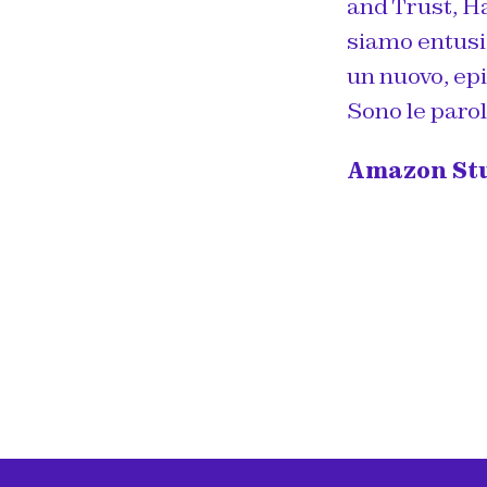
and Trust, H
siamo entusias
un nuovo, epi
Sono le parol
Amazon St