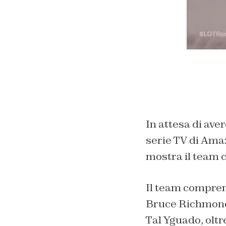
In attesa di aver
serie TV di Amaz
mostra il team c
Il team compren
Bruce Richmond
Tal Yguado, oltr