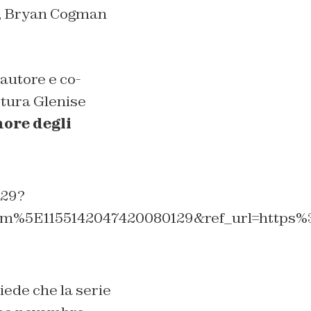
), Bryan Cogman
l’autore e co-
ittura Glenise
nore degli
129?
%5E1155142047420080129&ref_url=https%3
iede che la serie