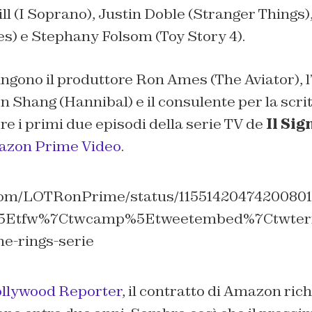
ll (
I Soprano
), Justin Doble (
Stranger Things
es
) e Stephany Folsom (
Toy Story 4
).
ungono il produttore Ron Ames (
The Aviator
), 
n Shang (
Hannibal
) e il consulente per la scr
ere i primi due episodi della serie TV de
Il Sig
zon Prime Video
.
r.com/LOTRonPrime/status/1155142047420080
%5Etfw%7Ctwcamp%5Etweetembed%7Ctwterm
he-rings-serie
llywood Reporter
, il contratto di Amazon rich