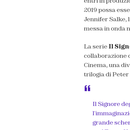
entri in produz
2019 possa esser
Jennifer Salke,
messa in onda n
La serie
Il Sign
collaborazione 
Cinema, una div
trilogia di Pete
Il Signore de
l’immaginazion
grande scher