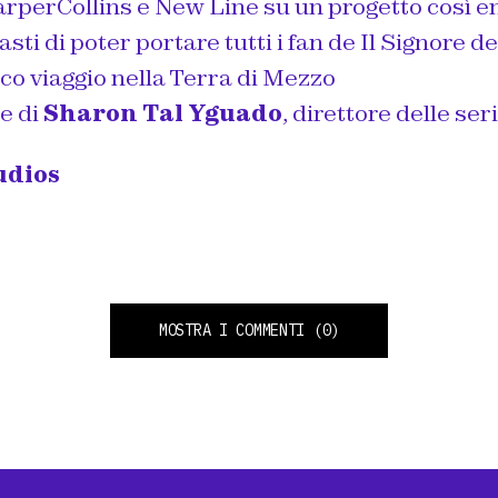
arperCollins e New Line su un progetto così 
ti di poter portare tutti i fan de Il Signore deg
co viaggio nella Terra di Mezzo
e di
Sharon Tal Yguado
, direttore delle ser
udios
MOSTRA I COMMENTI
(0)