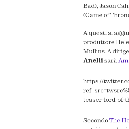
Bad
), Jason Cahi
(
Game of Thron
A questi si aggi
produttore Hele
Mullins. A dirig
Anelli
sarà
Ama
https://twitte
ref_src=twsrc
teaser-lord-of-t
Secondo
The Ho