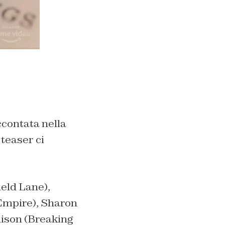
accontata nella
 teaser ci
ield Lane
),
Empire
), Sharon
ison (
Breaking