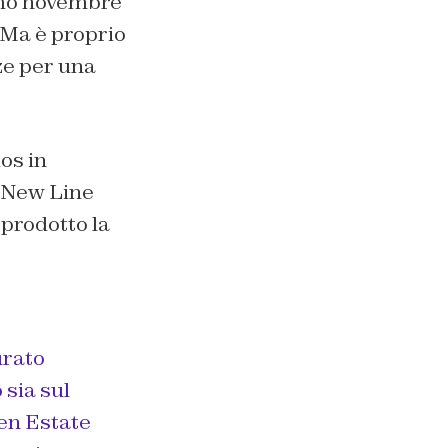
imo novembre
. Ma è proprio
ze per una
os in
e New Line
prodotto la
urato
 sia sul
en Estate