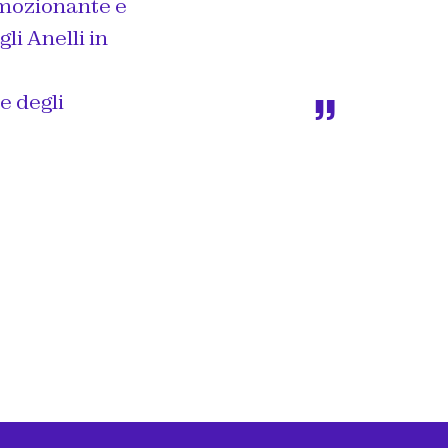
emozionante e
li Anelli in
ie degli