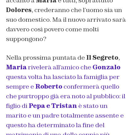
accanto a
Maria
e tutti, soprattutto
Dolores
, crederanno che l’uomo sia un
suo domestico. Ma il nuovo arrivato sarà
davvero così povero come molti
suppongono?
Nella prossima puntata de
Il Segreto
,
Maria
rivelerà all’amico che
Gonzalo
questa volta ha lasciato la famiglia per
sempre e
Roberto
confermerà quello
che purtroppo già era noto al pubblico: il
figlio di
Pepa e Tristan
è stato un
marito e un padre totalmente assente e
questo ha determinato la fine del
matrimonio di una delle coppie più