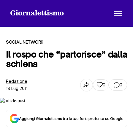
SOCIAL NETWORK
Il rospo che “partorisce” dalla
schiena
Tutti gli articoli
Redazione
0
0
18 Lug 2011
Chi siamo
Contatti
Aggiungi Giornalettismo tra le tue fonti preferite su Google