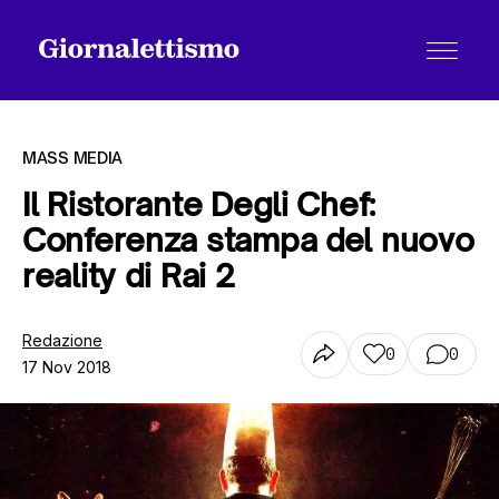
MASS MEDIA
Il Ristorante Degli Chef:
Conferenza stampa del nuovo
Tutti gli articoli
reality di Rai 2
Chi siamo
Redazione
0
0
17 Nov 2018
Contatti