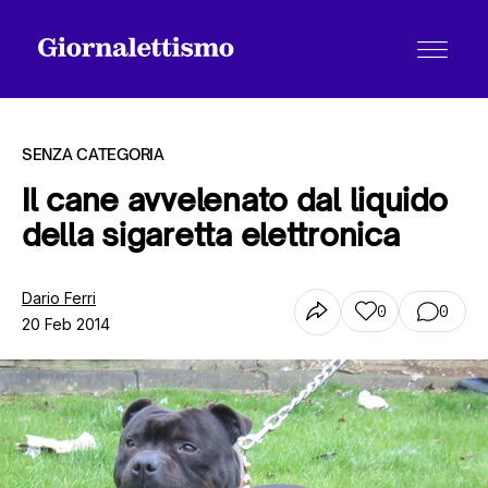
SENZA CATEGORIA
Il cane avvelenato dal liquido
della sigaretta elettronica
Tutti gli articoli
Dario Ferri
0
0
20 Feb 2014
Chi siamo
Contatti