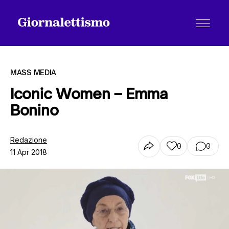
MASS MEDIA
Iconic Women – Emma
Bonino
Tutti gli articoli
Redazione
0
0
11 Apr 2018
Chi siamo
Contatti