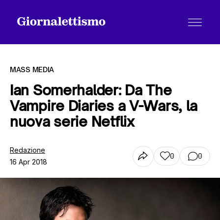
MASS MEDIA
Ian Somerhalder: Da The
Vampire Diaries a V-Wars, la
Tutti gli articoli
nuova serie Netflix
Chi siamo
Redazione
0
0
16 Apr 2018
Contatti