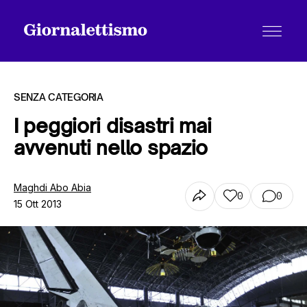
SENZA CATEGORIA
I peggiori disastri mai
avvenuti nello spazio
Tutti gli articoli
Maghdi Abo Abia
0
0
15 Ott 2013
Chi siamo
Contatti