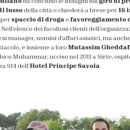
 Milano
ha concluso le indagini sul
giro di p
di lusso
della città e chiederà a breve per
16 
o per
spaccio di droga
e
favoreggiamento d
. Nell’elenco dei facoltosi clienti dell’organizz
i manager, uomini d’affari asiatici, ma anche d
tacolo, e insieme a loro
Mutassim Gheddaf
ibico Muhammar, ucciso nel 2011 a Sirte, ospit
a 914 dell’
Hotel Principe Savoia
.