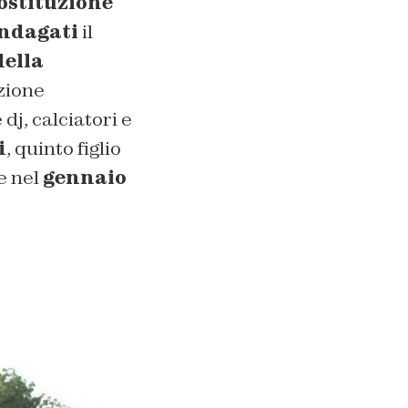
rostituzione
indagati
il
ella
azione
j, calciatori e
i
, quinto figlio
e nel
gennaio