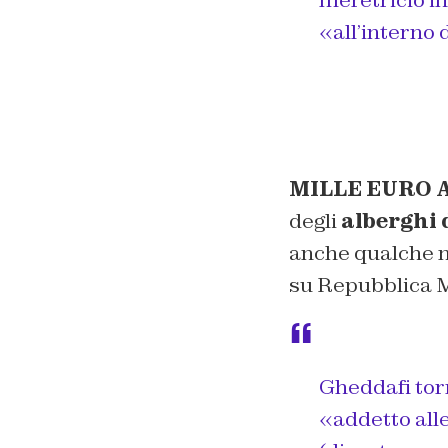
meretricio in
«all’interno 
MILLE EURO 
degli
alberghi 
anche qualche m
su Repubblica M
Gheddafi torna
«addetto alle