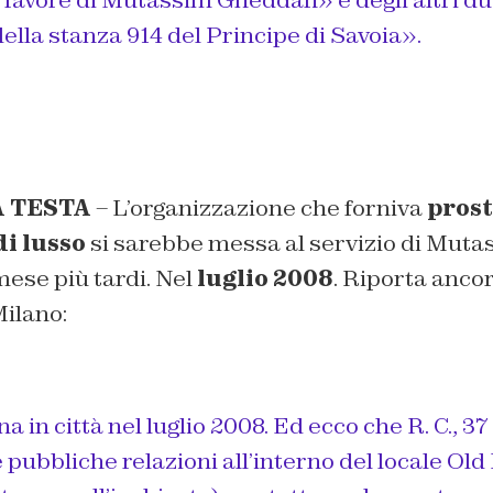
 favore di Mutassim Gheddafi» e degli altri due
della stanza 914 del Principe di Savoia».
A TESTA
– L’organizzazione che forniva
prost
di lusso
si sarebbe messa al servizio di Mut
ese più tardi. Nel
luglio 2008
. Riporta anco
ilano:
 in città nel luglio 2008. Ed ecco che R. C., 37
 pubbliche relazioni all’interno del locale Old