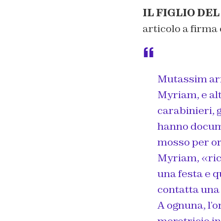
IL FIGLIO DE
articolo a firma
Mutassim arri
Myriam, e altr
carabinieri,
hanno documen
mosso per orga
Myriam, «ric
una festa e q
contatta una
A ognuna, l’o