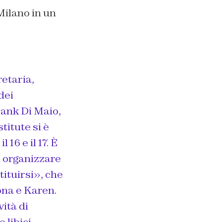
ilano in un
retaria,
dei
rank Di Maio,
itute si è
16 e il 17. È
i organizzare
tituirsi», che
ona e Karen.
ità di