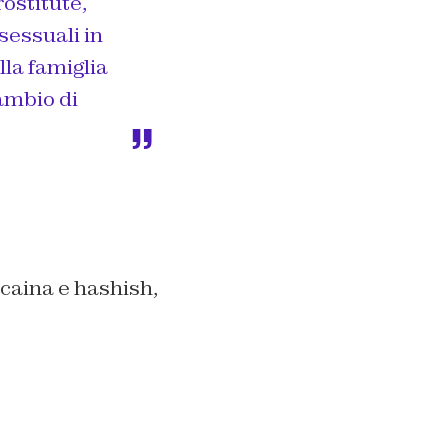
ostitute,
sessuali in
lla famiglia
cambio di
ocaina e hashish,