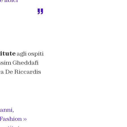
 libici
itute
agli ospiti
assim Gheddafi
ra De Riccardis
 anni,
 Fashion »