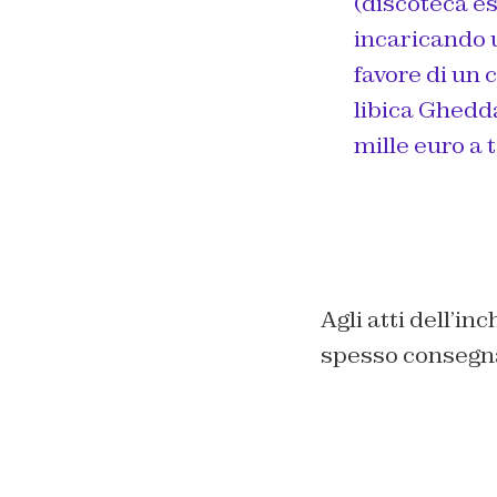
(discoteca es
incaricando u
favore di un 
libica Ghedda
mille euro a 
Agli atti dell’i
spesso consegnat