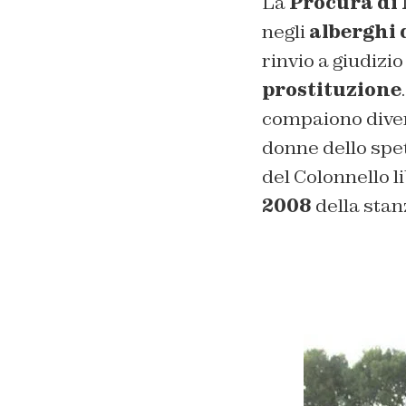
La
Procura di
negli
alberghi 
rinvio a giudizi
prostituzione
compaiono divers
donne dello spet
del Colonnello l
2008
della stanz