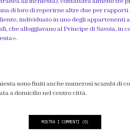
tranea all’inchiesta), contattava almeno tre pr
na di loro di reperirne altre due per rapporti 
cliente, individuato in uno degli appartenenti a
fi, che alloggiavano al Principe di Savoia, in 
testa».
nchiesta sono finiti anche numerosi scambi di c
a a domicilio nel centro città.
MOSTRA I COMMENTI
(0)