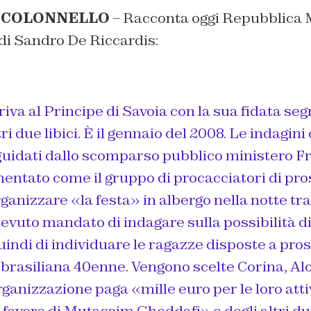
L COLONNELLO
– Racconta oggi Repubblica M
 di Sandro De Riccardis:
va al Principe di Savoia con la sua fidata seg
i due libici. È il gennaio del 2008. Le indagini 
 guidati dallo scomparso pubblico ministero F
tato come il gruppo di procacciatori di prost
nizzare «la festa» in albergo nella notte tra il 
evuto mandato di indagare sulla possibilità d
uindi di individuare le ragazze disposte a pros
 brasiliana 40enne. Vengono scelte Corina, Al
rganizzazione paga «mille euro per le loro attiv