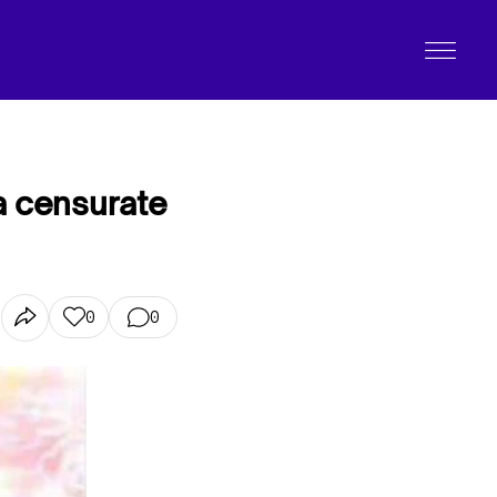
ia censurate
0
0