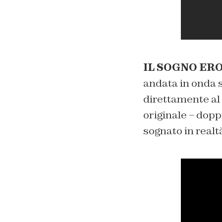
IL SOGNO ERO
andata in onda 
direttamente al 
originale – doppi
sognato in realt