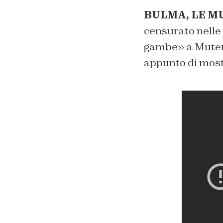
BULMA, LE M
censurato nelle
gambe» a Muten 
appunto di mostr