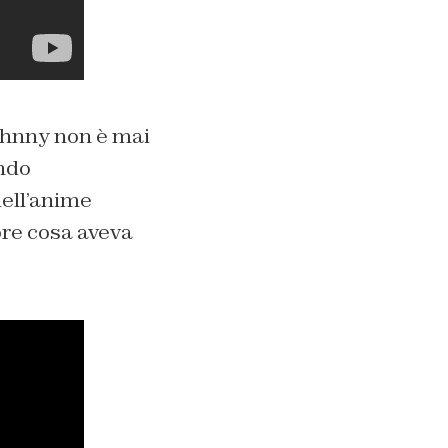
ohnny non è mai
ando
dell’anime
opre cosa aveva