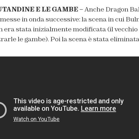
UTANDINE E LE GAMBE –
Anche Dragon Ball
 messe in onda successive: la scena in cui Bu
era stata inizialmente modificata (il vecchio
arle le gambe). Poi la scena è stata eliminata 