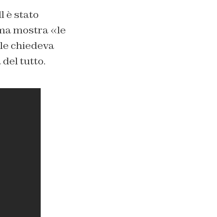
 è stato
lma mostra «le
 le chiedeva
del tutto.