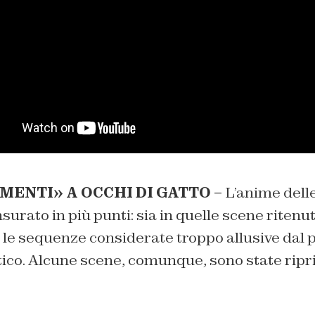
MENTI» A OCCHI DI GATTO –
L’anime delle
nsurato in più punti: sia in quelle scene ritenu
 le sequenze considerate troppo allusive dal p
ico. Alcune scene, comunque, sono state ripri