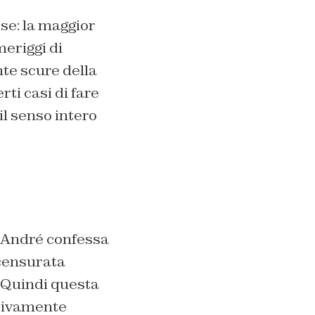
se: la maggior
eriggi di
nte scure della
rti casi di fare
il senso intero
o André confessa
 censurata
 Quindi questa
ttivamente