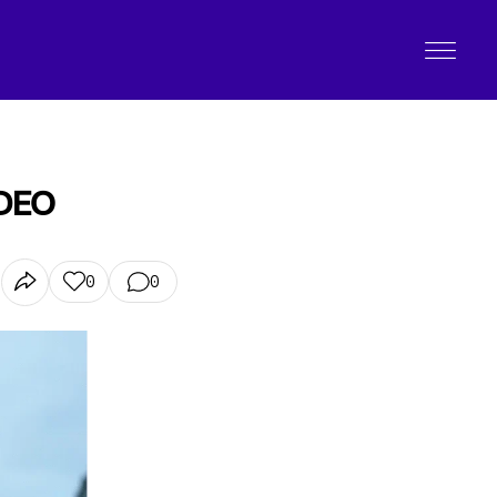
IDEO
0
0