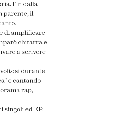
ria. Fin dalla
 parente, il
canto.
e di amplificare
mparò chitarra e
ivare a scrivere
svoltosi durante
ca” e cantando
norama rap,
 singoli ed EP.