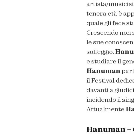
artista/musicist
tenera età è app
quale gli fece s
Crescendo non s
le sue conoscen
solfeggio.
Han
e studiare il gen
Hanuman
part
il Festival dedi
davanti a giudici
incidendo il sin
Attualmente
H
Hanuman – C