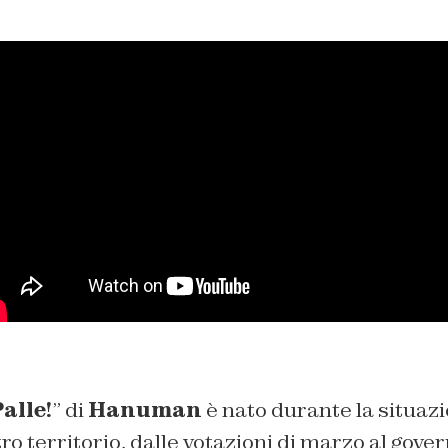
alle!
” di
Hanuman
è nato durante la situazi
tro territorio, dalle votazioni di marzo al gover