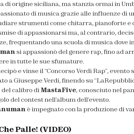
a di origine siciliana, ma stanzia ormai in Umb
assionato di musica grazie alle influenze di un
tudiare strumenti come chitarra, pianoforte e 
mise di appassionarsi ma, al contrario, decis
ze, frequentando una scuola di musica dove i
uman
si appassionò del genere rap, fino ad arr
ere in tutte le sue sfumature.
ecipò e vinse il “Concorso Verdi Rap”, evento 
cato a Giuseppe Verdi, finendo su “LaRepubbli
 del calibro di
MastaFive
, conosciuto nel pa
golo del contest nell’album dell’evento.
anuman
è impegnato con la produzione di vari
he Palle! (VIDEO)