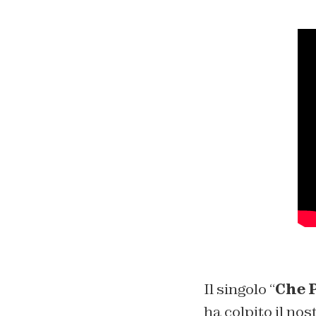
Il singolo “
Che P
ha colpito il nos