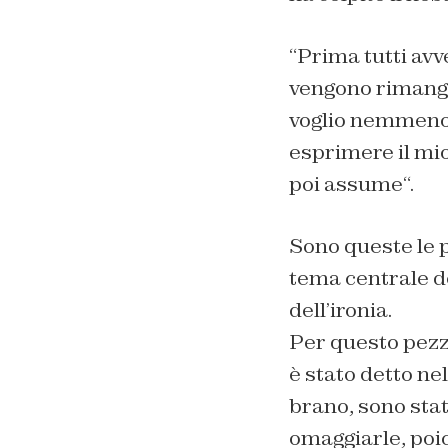
“Prima tutti avve
vengono rimangia
voglio nemmeno 
esprimere il mio
poi assume
“.
Sono queste le p
tema centrale del
dell’ironia.
Per questo pezzo
è stato detto nel
brano, sono stati
omaggiarle, poich