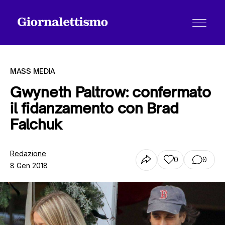
MASS MEDIA
Gwyneth Paltrow: confermato
il fidanzamento con Brad
Tutti gli articoli
Falchuk
Chi siamo
Redazione
0
0
8 Gen 2018
Contatti