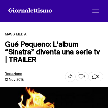
MASS MEDIA
Gué Pequeno: L’album
“Sinatra” diventa una serie tv
Tutti gli articoli
| TRAILER
Chi siamo
Redazione
0
0
12 Nov 2018
Contatti