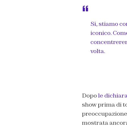
Si, stiamo c
iconico. Come
concentrerem
volta.
Dopo
le dichiar
show prima di t
preoccupazione 
mostrata ancora 