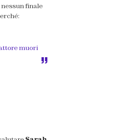
o nessun finale
perché:
 attore muori
 salutare
Sarah