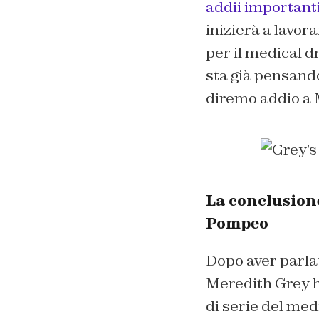
addii importanti
inizierà a lavor
per il medical 
sta già pensand
diremo addio a 
La conclusione
Pompeo
Dopo aver parlat
Meredith Grey ha
di serie del me