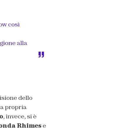
ow così
gione alla
isione dello
la propria
o
, invece, si è
onda Rhimes
e