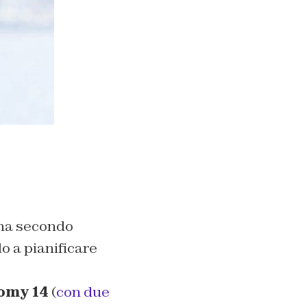
 ma secondo
o a pianificare
.
omy 14
(
con due