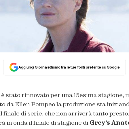
Aggiungi Giornalettismo tra le tue fonti preferite su Google
è stato rinnovato per una 15esima stagione,
to da Ellen Pompeo la produzione sta iniziand
l finale di serie, che non arriverà tanto presto
à in onda il finale di stagione di
Grey’s Anat