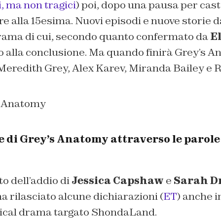
, ma non tragici
) poi, dopo una pausa per cast
are alla 15esima. Nuovi episodi e nuove storie 
drama di cui, secondo quanto confermato da
E
o alla conclusione. Ma quando finirà Grey’s
Meredith Grey, Alex Karev, Miranda Bailey e
 di Grey’s Anatomy attraverso le parole 
o dell’addio di
Jessica Capshaw
e
Sarah D
 rilasciato alcune dichiarazioni (
ET
) anche i
dical drama targato ShondaLand.