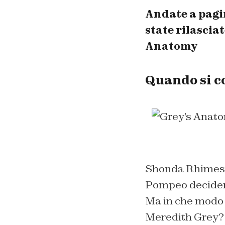
Andate a pagin
state rilascia
Anatomy
Quando si c
Shonda Rhimes h
Pompeo deciderà
Ma in che modo 
Meredith Grey?