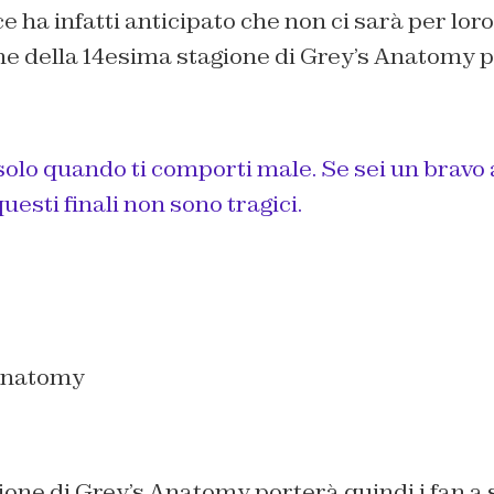
ce ha infatti anticipato che non ci sarà per lor
ine della 14esima stagione di Grey’s Anatomy 
solo quando ti comporti male. Se sei un bravo
uesti finali non sono tragici.
ione di Grey’s Anatomy porterà quindi i fan a