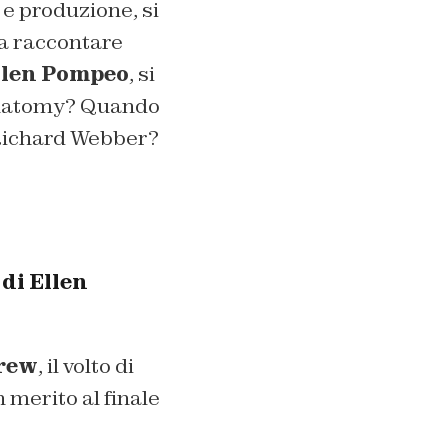
 e produzione, si
da raccontare
llen Pompeo
, si
 Anatomy? Quando
 Richard Webber?
di Ellen
rew
, il volto di
n merito al finale