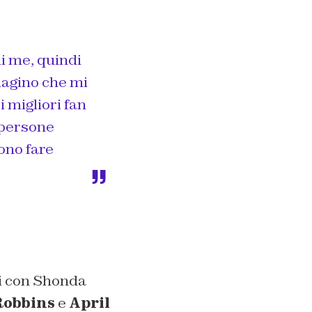
i me, quindi
agino che mi
 migliori fan
 persone
ono fare
ai con Shonda
Robbins
e
April