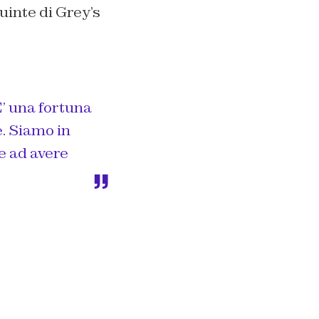
quinte di Grey’s
’ una fortuna
e. Siamo in
e ad avere