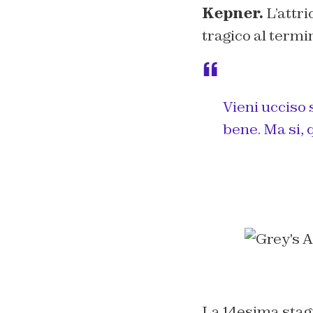
Kepner.
L’attri
tragico al term
Vieni ucciso 
bene. Ma si, q
La 14esima stag