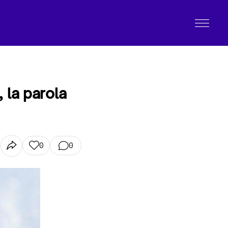
 la parola
0
0