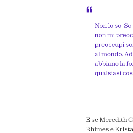
Non lo so. So
non mi preoc
preoccupi son
al mondo. Ad
abbiano la fo
qualsiasi cos
E se Meredith G
Rhimes e Krista