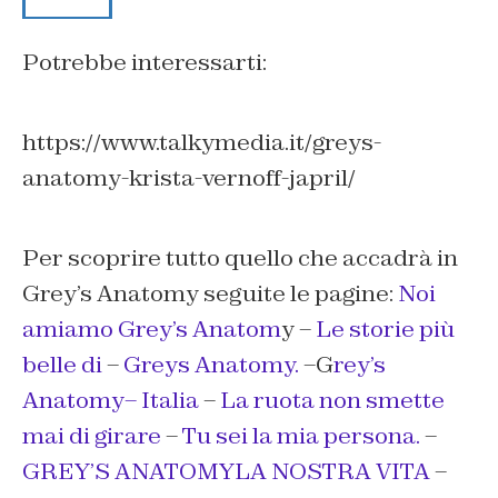
Potrebbe interessarti:
https://www.talkymedia.it/greys-
anatomy-krista-vernoff-japril/
Per scoprire tutto quello che accadrà in
Grey’s Anatomy seguite le pagine:
Noi
amiamo Grey’s Anatom
y –
Le storie più
belle di
–
Greys Anatomy.
–G
rey’s
Anatomy– Italia
–
La ruota non smette
mai di girare
–
Tu sei la mia persona.
–
GREY’S ANATOMYLA NOSTRA VITA
–