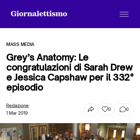
MASS MEDIA
Grey’s Anatomy: Le
congratulazioni di Sarah Drew
Tutti gli articoli
e Jessica Capshaw per il 332°
episodio
Chi siamo
Redazione
0
0
1 Mar 2019
Contatti