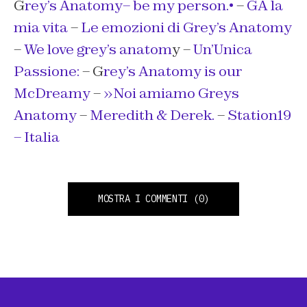
G
rey’s Anatomy– be my person.•
–
GA la
mia vita
–
Le emozioni di Grey’s Anatomy
–
We love grey’s anatom
y –
Un’Unica
Passione:
– G
rey’s Anatomy is our
McDreamy
–
»Noi amiamo Greys
Anatomy
–
Meredith & Derek.
–
Station19
– Italia
MOSTRA I COMMENTI
(0)