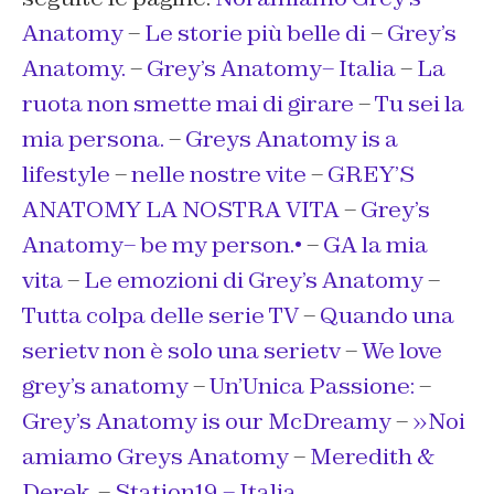
Anatomy
–
Le storie più belle di
–
Grey’s
Anatomy.
–
Grey’s Anatomy– Italia
–
La
ruota non smette mai di girare
–
Tu sei la
mia persona.
–
Greys Anatomy is a
lifestyle
–
nelle nostre vite
–
GREY’S
ANATOMY LA NOSTRA VITA
–
Grey’s
Anatomy– be my person.•
–
GA la mia
vita
–
Le emozioni di Grey’s Anatomy
–
Tutta colpa delle serie TV
–
Quando una
serietv non è solo una serietv
–
We love
grey’s anatomy
–
Un’Unica Passione:
–
Grey’s Anatomy is our McDreamy
–
»Noi
amiamo Greys Anatomy
–
Meredith &
Derek.
–
Station19 – Italia