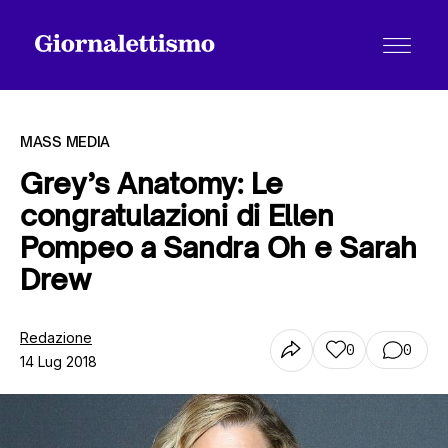
MASS MEDIA
Grey’s Anatomy: Le
congratulazioni di Ellen
Tutti gli articoli
Pompeo a Sandra Oh e Sarah
Drew
Chi siamo
Redazione
0
0
14 Lug 2018
Contatti