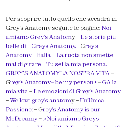
Per scoprire tutto quello che accadrà in
Grey’s Anatomy seguite le pagine:
Noi
amiamo Grey’s Anatom
y –
Le storie più
belle di
–
Greys Anatomy.
–G
rey’s
Anatomy– Italia
–
La ruota non smette
mai di girare
–
Tu sei la mia persona.
–
GREY’S ANATOMYLA NOSTRA VITA
–
G
rey’s Anatomy– be my person.•
–
GA la
mia vita
–
Le emozioni di Grey’s Anatomy
–
We love grey’s anatom
y –
Un’Unica
Passione:
– G
rey’s Anatomy is our
McDreamy
–
»Noi amiamo Greys