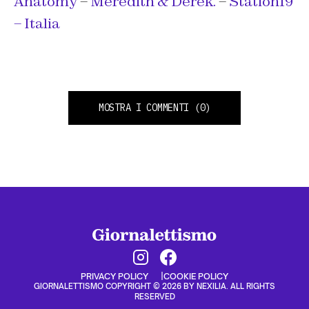
Anatomy
–
Meredith & Derek.
–
Station19
– Italia
MOSTRA I COMMENTI
(0)
PRIVACY POLICY
COOKIE POLICY
GIORNALETTISMO COPYRIGHT © 2026 BY NEXILIA. ALL RIGHTS
RESERVED