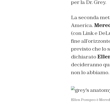
per la Dr. Grey.
La seconda metà
America.
Mered
(con Link e DeLu
fine all’orizzont
previsto che lo 
dichiarato
Elle
decideranno quan
non lo abbiamo. 
Ellen Pompeo è Mered