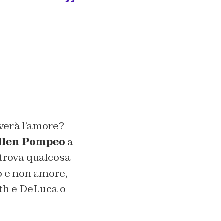
verà l’amore?
llen Pompeo
a
 trova qualcosa
o e non amore,
ith e DeLuca o