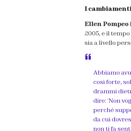
I cambiamenti 
Ellen Pompeo
2005, e il tempo
sia a livello pe
Abbiamo avut
così forte, s
drammi dietr
dire: ‘Non v
perché suppon
da cui dovres
non ti fa sen