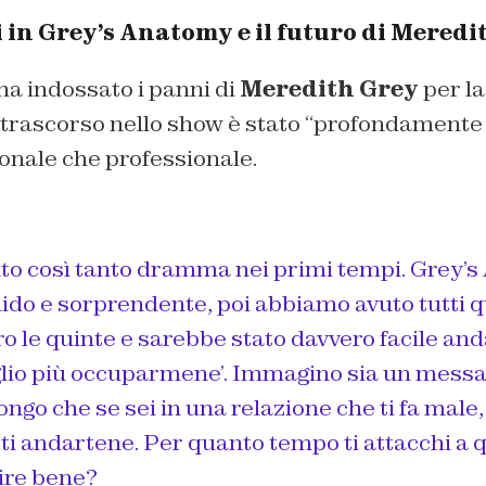
in Grey’s Anatomy e il futuro di Meredi
ha indossato i panni di
Meredith Grey
per la
 trascorso nello show è stato “
profondamente s
rsonale che professionale.
o così tanto dramma nei primi tempi. Grey’
olido e sorprendente, poi abbiamo avuto tutti q
o le quinte e sarebbe stato davvero facile an
oglio più occuparmene’. Immagino sia un messa
go che se sei in una relazione che ti fa male,
ti andartene. Per quanto tempo ti attacchi a 
tire bene?