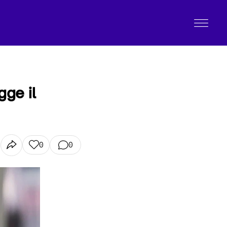
ge il
0
0