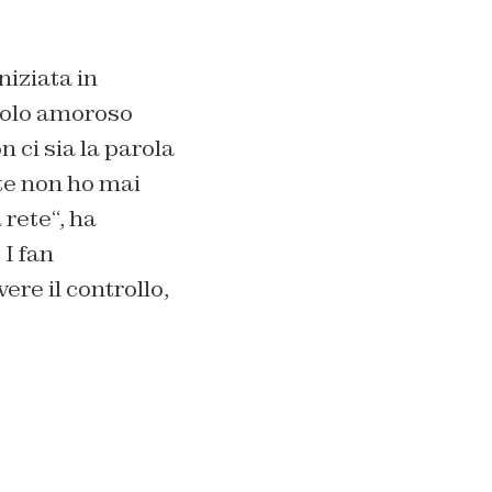
niziata in
ngolo amoroso
ci sia la parola
e non ho mai
 rete
“, ha
I fan
re il controllo,