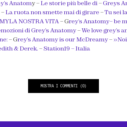
y’s Anatom
y –
Le storie più belle di
–
Greys A
–
La ruota non smette mai di girare
–
Tu sei l
MYLA NOSTRA VITA
– G
rey’s Anatomy– be m
emozioni di Grey’s Anatomy
–
We love grey’s 
ne:
– G
rey’s Anatomy is our McDreamy
–
»Noi
dith & Derek.
–
Station19 – Italia
MOSTRA I COMMENTI
(0)