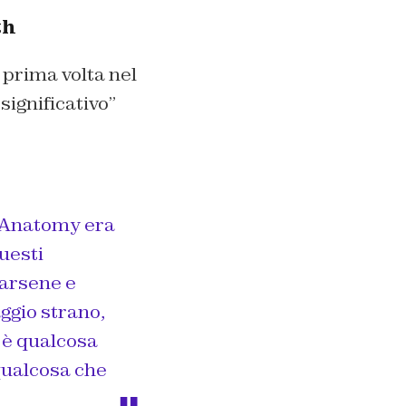
th
 prima volta nel
ignificativo
”
s Anatomy era
uesti
darsene e
ggio strano,
 è qualcosa
qualcosa che