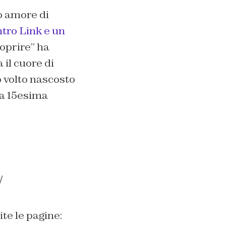
o amore di
tro Link e un
oprire
” ha
 il cuore di
ro volto nascosto
ta 15esima
/
te le pagine: