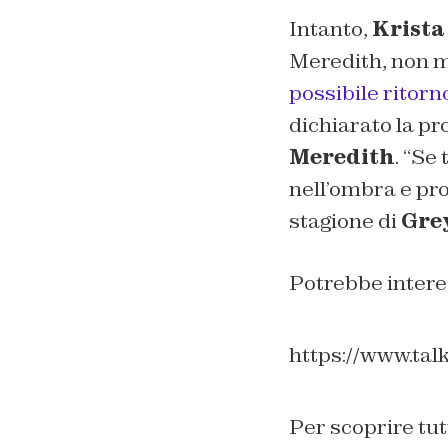
Intanto,
Krista
Meredith, non 
possibile ritorn
dichiarato la pr
Meredith
. “
Se 
nell’ombra e pr
stagione di
Gre
Potrebbe intere
https://www.tal
Per scoprire tut