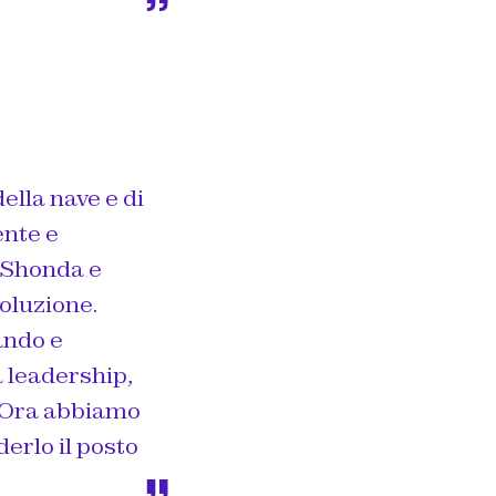
ella nave e di
ente e
i Shonda e
voluzione.
ando e
a leadership,
 Ora abbiamo
derlo il posto