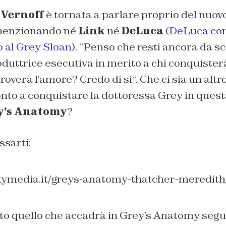
 Vernoff
è tornata a parlare proprio del nuov
menzionando né
Link
né
DeLuca
(
DeLuca con
o al Grey Sloan
). “
Penso che resti ancora da sc
oduttrice esecutiva in merito a chi conquisterà
troverà l’amore? Credo di si
“. Che ci sia un alt
onto a conquistare la dottoressa Grey in ques
y’s Anatomy
?
ssarti:
kymedia.it/greys-anatomy-thatcher-meredith
to quello che accadrà in Grey’s Anatomy segui