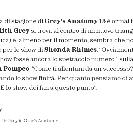
 di stagione di
Grey’s Anatomy 15
è ormai i
ith Grey
si trova al centro di un nuovo tria
ca) e, almeno per il momento, sembra che non 
e per lo show di
Shonda Rhimes
. “
Ovviament
show fosse ancora lo spettacolo numero 1 sulla
n Pompeo
. “
Come ti allontani da un successo? 
do lo show finirà. Per quanto pensiamo di ave
È lo show dei fan a questo punto
“.
ith Grey in Grey’s Anatomy