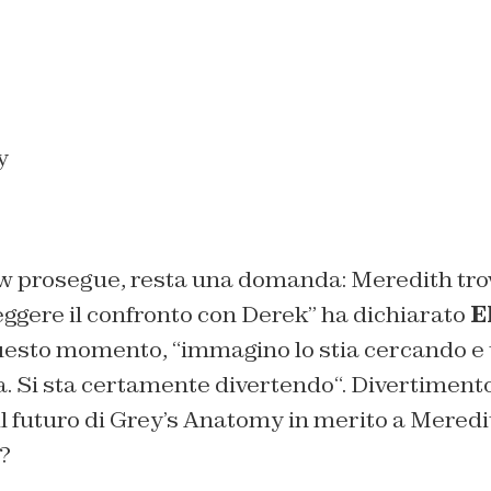
w prosegue, resta una domanda: Meredith tro
ggere il confronto con Derek
” ha dichiarato
E
questo momento, “
immagino lo stia cercando e
a. Si sta certamente divertendo
“. Divertiment
il futuro di Grey’s Anatomy in merito a Mered
?