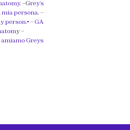
natomy.
–G
rey’s
a mia persona.
–
y person.•
–
GA
anatom
y –
 amiamo Greys