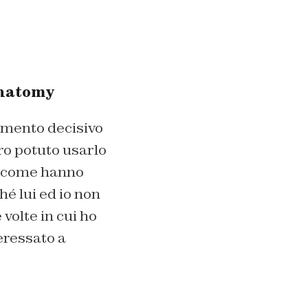
Anatomy
omento decisivo
o potuto usarlo
– come hanno
hé lui ed io non
volte in cui ho
eressato a