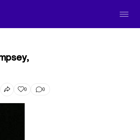
empsey,
0
0