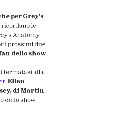
che per Grey’s
n ricordano le
rey’s Anatomy
r i prossimi due
fan dello show
 fermatasi alla
er
,
Ellen
sey, di Martin
no dello show