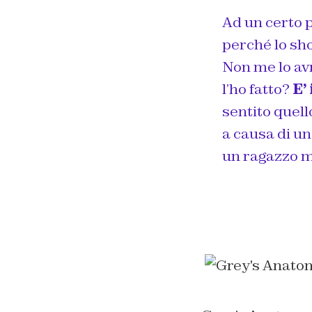
Ad un certo p
perché lo sh
Non me lo avr
l’ho fatto?
E’
sentito quell
a causa di un
un ragazzo m