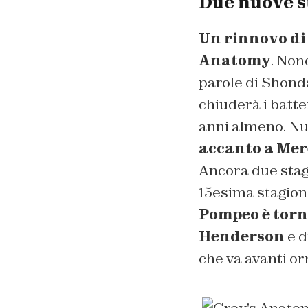
Due nuove s
Un rinnovo di 
Anatomy
. Non
parole di Shond
chiuderà i batte
anni almeno. Nu
accanto a Mere
Ancora due stag
15esima stagione
Pompeo è torna
Henderson
e d
che va avanti or