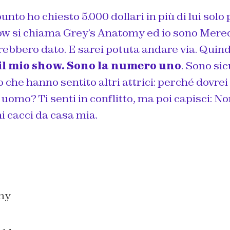
unto ho chiesto 5.000 dollari in più di lui solo 
ow si chiama Grey’s Anatomy ed io sono Mered
ebbero dato. E sarei potuta andare via. Quin
 il mio show. Sono la numero uno
. Sono sic
o che hanno sentito altri attrici: perché dovr
 uomo? Ti senti in conflitto, ma poi capisci: N
i cacci da casa mia.