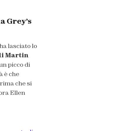
a Grey’s
a lasciato lo
di Martin
 un picco di
tà è che
prima che si
ora Ellen