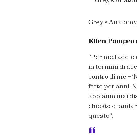
Grey’s Anatomy
Ellen Pompeo 
“
Per me,l’addio
in termini di ac
contro di me – 
fatto per anni. 
abbiamo mai disc
chiesto di andar
questo
“.