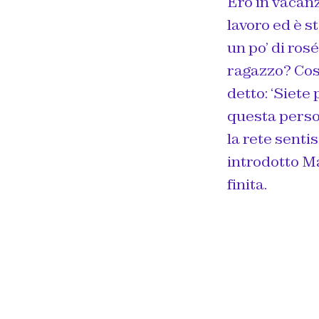
Ero in vacanz
lavoro ed è s
un po’ di ros
ragazzo? Cos
detto: ‘Siete
questa perso
la rete senti
introdotto M
finita.