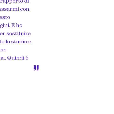
 rapporto di
lassarmi con
uesto
ini. E ho
er sostituire
e lo studio e
amo
a. Quindi è