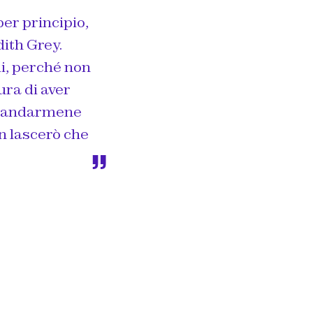
per principio,
ith Grey.
di, perché non
ura di aver
ei andarmene
on lascerò che