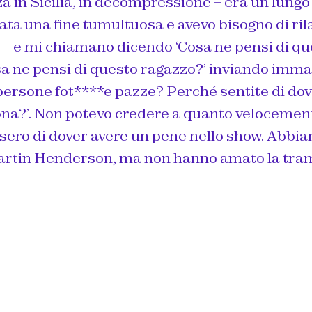
a in Sicilia, in decompressione – era un lungo
tata una fine tumultuosa e avevo bisogno di ri
é – e mi chiamano dicendo ‘Cosa ne pensi di q
a ne pensi di questo ragazzo?’ inviando immag
 persone fot****e pazze? Perché sentite di dov
na?’. Non potevo credere a quanto velocement
ssero di dover avere un pene nello show. Abbi
artin Henderson, ma non hanno amato la tram