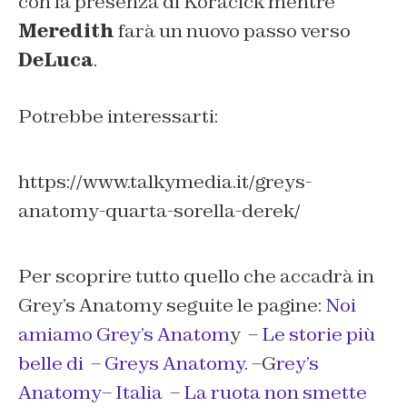
con la presenza di Koracick mentre
Meredith
farà un nuovo passo verso
DeLuca
.
Potrebbe interessarti:
https://www.talkymedia.it/greys-
anatomy-quarta-sorella-derek/
Per scoprire tutto quello che accadrà in
Grey’s Anatomy seguite le pagine:
Noi
amiamo Grey’s Anatom
y –
Le storie più
belle di
–
Greys Anatomy.
–G
rey’s
Anatomy– Italia
–
La ruota non smette