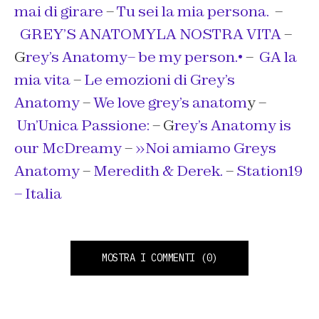
mai di girare
–
Tu sei la mia persona.
–
GREY’S ANATOMYLA NOSTRA VITA
–
G
rey’s Anatomy– be my person.•
–
GA la
mia vita
–
Le emozioni di Grey’s
Anatomy
–
We love grey’s anatom
y –
Un’Unica Passione:
– G
rey’s Anatomy is
our McDreamy
–
»Noi amiamo Greys
Anatomy
–
Meredith & Derek.
–
Station19
– Italia
MOSTRA I COMMENTI
(0)