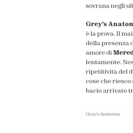
sovrana negli ul
Grey’s Anato
è la prova. Il ma
della presenza 
amore di
Mered
lentamente. Nes
ripetitività del
cose che riesco a
bacio arrivato t
Grey’s Anatomy