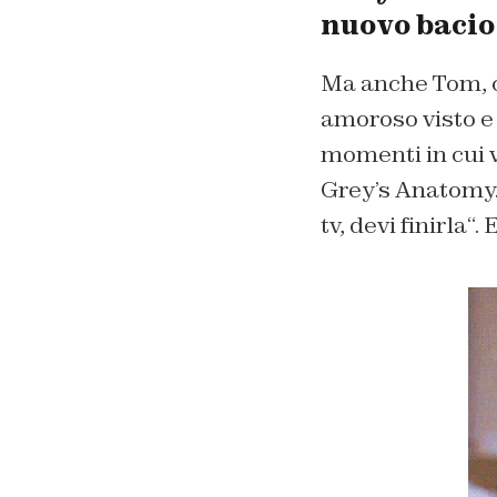
nuovo bacio
Ma anche Tom, co
amoroso visto e r
momenti in cui v
Grey’s Anatomy.
tv, devi finirla
“.