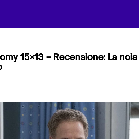
omy 15×13 – Recensione: La noia 
o