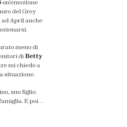
5
un’emozione
muro del Grey
i ad April anche
ozionarsi.
 durato meno di
nitori di
Betty
tre mi chiedo a
a situazione.
o, suo figlio.
 famiglia. E poi…