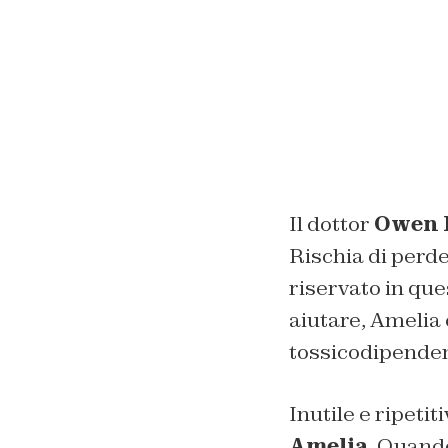
Il dottor
Owen 
Rischia di perde
riservato in ques
aiutare, Amelia 
tossicodipendente
Inutile e ripeti
Amelia
. Quand