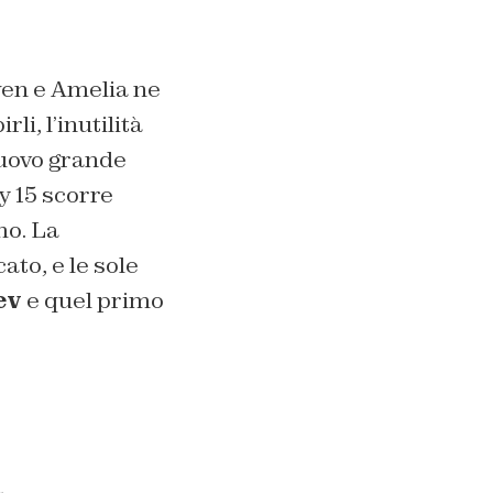
wen e Amelia ne
li, l’inutilità
nuovo grande
y 15 scorre
mo. La
ato, e le sole
ev
e quel primo