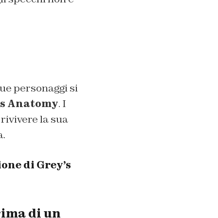
ue personaggi si
’s Anatomy
. I
rivivere la sua
a.
one di Grey’s
rima di un