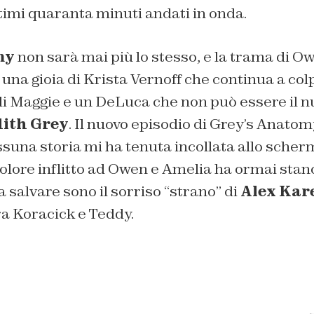
timi quaranta minuti andati in onda.
my
non sarà mai più lo stesso, e la trama di O
i una gioia di Krista Vernoff che continua a colpir
di Maggie e un DeLuca che non può essere il 
ith Grey
. Il nuovo episodio di Grey’s Anatom
suna storia mi ha tenuta incollata allo scher
 dolore inflitto ad Owen e Amelia ha ormai stanc
 salvare sono il sorriso “
strano
” di
Alex Kar
ra Koracick e Teddy.