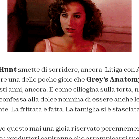
Hunt
smette di sorridere, ancora. Litiga con 
re una delle poche gioie che
Grey’s Anato
ti anni, ancora. E come ciliegina sulla torta, n
confessa alla dolce nonnina di essere anche l
. La frittata è fatta. La famiglia si è sfasciata
tivo questo mai una gioia riservato perenneme
o i produttori capiranno che arrampicarsi sug