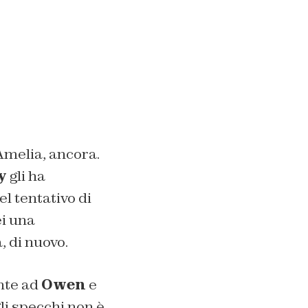
Amelia, ancora.
my
gli ha
el tentativo di
ei una
, di nuovo.
nte ad
Owen
e
li specchi non è