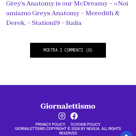
Grey’s Anatomy is our McDreamy
–
»Noi
amiamo Greys Anatomy
–
Meredith &
Derek.
–
Station19 – Italia
MOSTRA I COMMENTI
(0)
PRIVACY POLICY
COOKIE POLICY
GIORNALETTISMO COPYRIGHT © 2026 BY NEXILIA. ALL RIGHTS
RESERVED