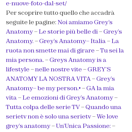
e-nuove-foto-dal-set/
Per scoprire tutto quello che accadrà
seguite le pagine:
Noi amiamo Grey’s
Anatomy
–
Le storie più belle di
–
Grey’s
Anatomy.
–
Grey’s Anatomy– Italia
–
La
ruota non smette mai di girare
–
Tu sei la
mia persona.
–
Greys Anatomy is a
lifestyle
–
nelle nostre vite
–
GREY’S
ANATOMY LA NOSTRA VITA
–
Grey’s
Anatomy– be my person.•
–
GA la mia
vita
–
Le emozioni di Grey’s Anatomy
–
Tutta colpa delle serie TV
–
Quando una
serietv non è solo una serietv
–
We love
grey’s anatomy
–
Un’Unica Passione:
–