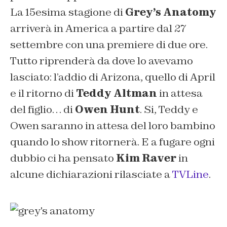
La 15esima stagione di
Grey’s Anatomy
arriverà in America a partire dal 27
settembre con una premiere di due ore.
Tutto riprenderà da dove lo avevamo
lasciato: l’addio di Arizona, quello di April
e il ritorno di
Teddy Altman
in attesa
del figlio… di
Owen Hunt
. Si, Teddy e
Owen saranno in attesa del loro bambino
quando lo show ritornerà. E a fugare ogni
dubbio ci ha pensato
Kim Raver
in
alcune dichiarazioni rilasciate a
TVLine
.