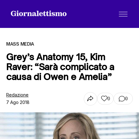
MASS MEDIA
Grey’s Anatomy 15, Kim
Raver: “Sarà complicato a
Tutti gli articoli
causa di Owen e Amelia”
Chi siamo
Redazione
0
0
7 Ago 2018
Contatti