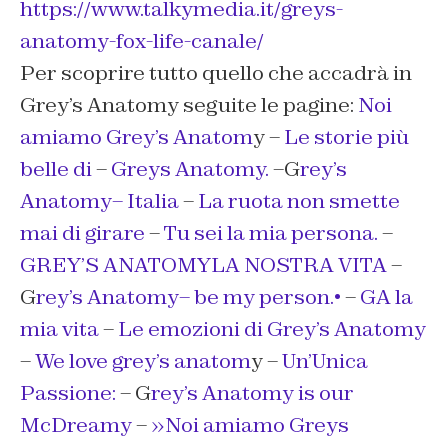
https://www.talkymedia.it/greys-
anatomy-fox-life-canale/
Per scoprire tutto quello che accadrà in
Grey’s Anatomy seguite le pagine:
Noi
amiamo Grey’s Anatom
y –
Le storie più
belle di
–
Greys Anatomy.
–G
rey’s
Anatomy– Italia
–
La ruota non smette
mai di girare
–
Tu sei la mia persona.
–
GREY’S ANATOMYLA NOSTRA VITA
–
G
rey’s Anatomy– be my person.•
–
GA la
mia vita
–
Le emozioni di Grey’s Anatomy
–
We love grey’s anatom
y –
Un’Unica
Passione:
– G
rey’s Anatomy is our
McDreamy
–
»Noi amiamo Greys