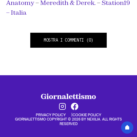
Anatomy
–
Meredith & Derek.
–
Station19
– Italia
MOSTRA I COMMENTI
(0)
PRIVACY POLICY
COOKIE POLICY
GIORNALETTISMO COPYRIGHT © 2026 BY NEXILIA. ALL RIGHTS
RESERVED