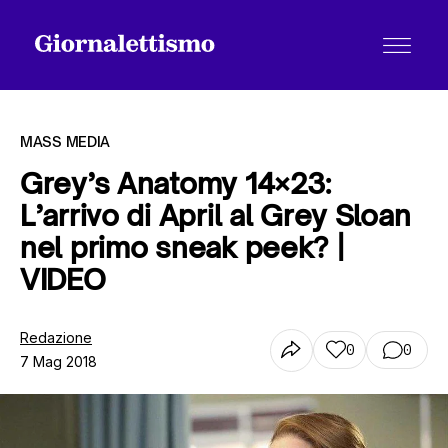
MASS MEDIA
Grey’s Anatomy 14×23:
L’arrivo di April al Grey Sloan
Tutti gli articoli
nel primo sneak peek? |
VIDEO
Chi siamo
Redazione
0
0
7 Mag 2018
Contatti