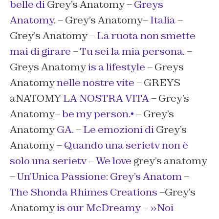
belle di
Grey’s Anatomy –
Greys
Anatomy.
– Grey’s Anatomy
– Italia
–
Grey’s Anatomy –
La ruota non smette
mai di girare
–
Tu sei la mia persona.
–
Greys Anatomy
is a lifestyle
– Greys
Anatomy
nelle nostre vite
– GREYS
aNATOMY
LA NOSTRA VITA
– Grey’s
Anatomy
– be my person.•
– Grey’s
Anatomy
GA.
–
Le emozioni di
Grey’s
Anatomy –
Quando una serietv non è
solo una serietv
–
We love
grey’s anatomy
–
Un’Unica Passione: Grey’s Anatom
–
The Shonda Rhimes Creations
–Grey’s
Anatomy
is our McDreamy
–
»Noi