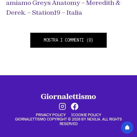
amiamo Greys Anatomy – Meredith &
Derek.
–
Station19 – Italia
MOSTRA I COMMENTI
(0)
PRIVACY POLICY
COOKIE POLICY
GIORNALETTISMO COPYRIGHT © 2026 BY NEXILIA. ALL RIGHTS
RESERVED