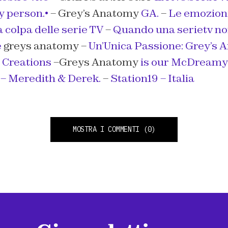
y person.•
– Grey’s Anatomy
GA.
–
Le emozioni
 colpa delle serie TV
–
Quando una serietv no
e
greys anatomy –
Un’Unica Passione: Grey’s 
 Creations
–Greys Anatomy
is our McDreamy
– Meredith & Derek.
–
Station19 – Italia
MOSTRA I COMMENTI
(0)