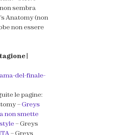
non sembra
y’s Anatomy (non
ebbe non essere
tagione |
ama-del-finale-
uite le pagine:
tomy –
Greys
a non smette
estyle
– Greys
ITA
– Greys