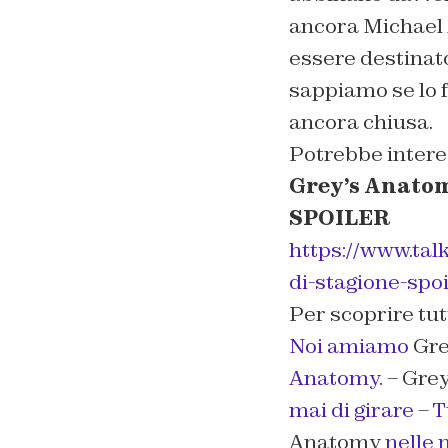
ancora Michael A
essere destinat
sappiamo se lo 
ancora chiusa.
Potrebbe intere
Grey’s Anatomy
SPOILER
https://www.tal
di-stagione-spoi
Per scoprire tut
Noi amiamo
Gre
Anatomy.
– Gre
mai di girare
–
T
Anatomy
nelle 