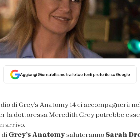
Aggiungi Giornalettismo tra le tue fonti preferite su Google
odio di Grey’s Anatomy 14 ci accompagnerà nel
r la dottoressa Meredith Grey potrebbe esse
 arrivo.
n di
Grey’s Anatomy
saluteranno
Sarah Dr