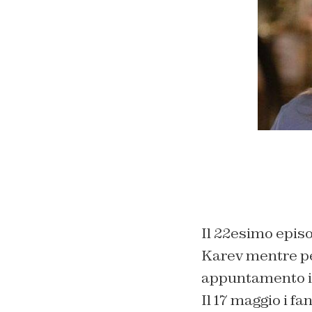
Il 22esimo epis
Karev mentre pe
appuntamento in
Il 17 maggio i fa