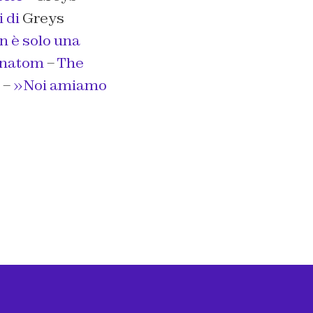
 di
Greys
n è solo una
Anatom
–
The
–
»Noi amiamo