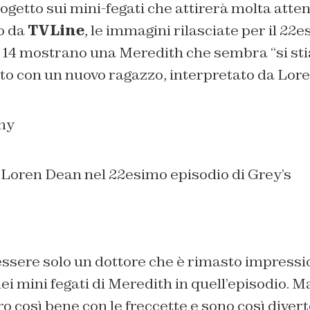
ogetto sui mini-fegati che attirerà molta att
o da
TVLine
, le immagini rilasciate per il 22
 14 mostrano una Meredith che sembra “
si st
 con un nuovo ragazzo, interpretato da Lore
Loren Dean nel 22esimo episodio di Grey’s
essere solo un dottore che è rimasto impressi
i mini fegati di Meredith in quell’episodio. Ma 
 così bene con le freccette e sono così diver