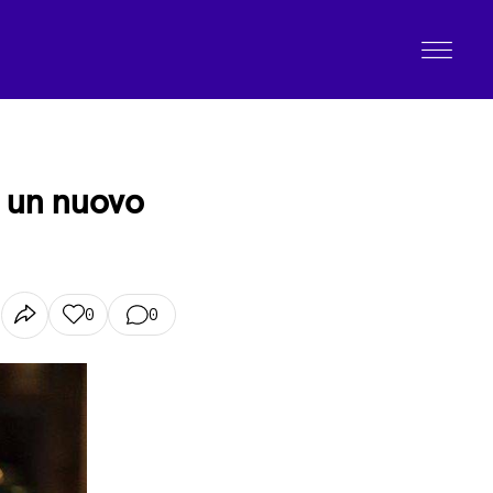
e un nuovo
0
0