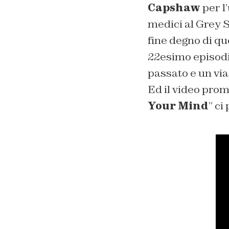
Capshaw
per l
medici al Grey S
fine degno di que
22esimo episod
passato e un via
Ed il video prom
Your Mind
” ci