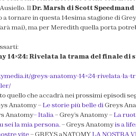
usiello. Il
Dr. Marsh di Scott Speedmand
o a tornare in questa 14esima stagione di Gre
farà mai), ma per Meredith quella porta potr
ssarti:
 14×24: Rivelata la trama del finale di s
kymedia.it/greys-anatomy-14×24-rivelata-la-tr
ler/
to quello che accadrà nei prossimi episodi seg
ys Anatomy –
Le storie più belle di
Greys Ana
ys Anatomy
– Italia
– Grey’s Anatomy –
La ruot
u sei la mia persona.
– Greys Anatomy
is a lif
nostre vite
– GREYS aNATOMY
LA NOSTRA V