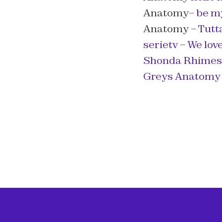
Anatomy
– be m
Anatomy –
Tutta
serietv
–
We lov
Shonda Rhimes
Greys Anatomy 