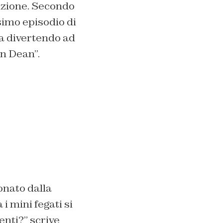
enzione. Secondo
esimo episodio di
ia divertendo ad
n Dean”.
onato dalla
i mini fegati si
tenti?”
scrive