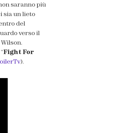
 non saranno più
 sia un lieto
centro del
uardo verso il
 Wilson.
 “
Fight For
oilerTv
).