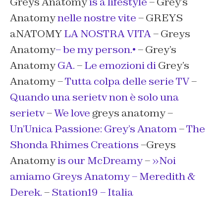
Greys Anatomy
is a lifestyle
– Grey’s
Anatomy
nelle nostre vite
– GREYS
aNATOMY
LA NOSTRA VITA
– Greys
Anatomy
– be my person.•
– Grey’s
Anatomy
GA.
–
Le emozioni di
Grey’s
Anatomy –
Tutta colpa delle serie TV
–
Quando una serietv non è solo una
serietv
–
We love
greys anatomy –
Un’Unica Passione: Grey’s Anatom
–
The
Shonda Rhimes Creations
–Greys
Anatomy
is our McDreamy
–
»Noi
amiamo Greys Anatomy – Meredith &
Derek.
–
Station19 – Italia