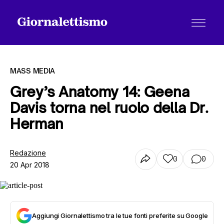
MASS MEDIA
Grey’s Anatomy 14: Geena
Davis torna nel ruolo della Dr.
Tutti gli articoli
Herman
Chi siamo
Redazione
0
0
20 Apr 2018
Contatti
Aggiungi Giornalettismo tra le tue fonti preferite su Google