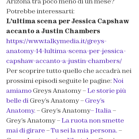
Arizona tra poco meno di un mese?
Potrebbe interessarti:
L’ultima scena per Jessica Capshaw
accanto a Justin Chambers
https://www.talkymedia.it/greys-
anatomy-14-lultima-scena-per-jessica-
capshaw-accanto-a-justin-chambers/
Per scoprire tutto quello che accadrà nei
prossimi episodi seguite le pagine:
Noi
amiamo
Greys Anatomy –
Le storie più
belle di
Grey’s Anatomy –
Grey’s
Anatomy.
– Grey’s Anatomy
– Italia
–
Grey’s Anatomy –
La ruota non smette
mai di girare
–
Tu sei la mia persona.
–