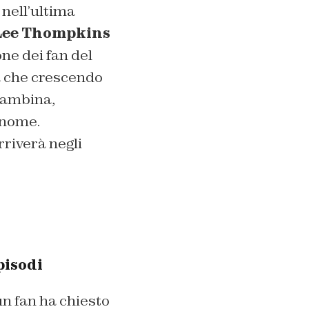
 nell’ultima
Lee Thompkins
ne dei fan del
na che crescendo
 bambina,
 nome.
rriverà negli
pisodi
un fan ha chiesto