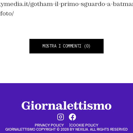
kymedia.it/gotham-il-primo-sguardo-a-batma
foto/
MOSTRA I COMMENTI
(0)
PRIVACY POLICY
COOKIE POLICY
GIORNALETTISMO COPYRIGHT © 2026 BY NEXILIA. ALL RIGHTS RESERVED