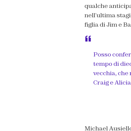
qualche anticip
nell’ultima stag
figlia di Jim e B
Posso conferm
tempo di die
vecchia, che
Craig e Alici
Michael Ausiell