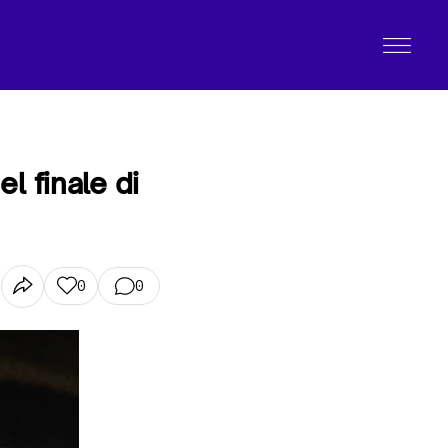
l finale di
0
0