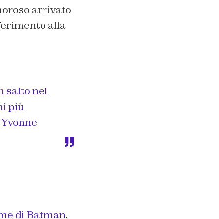
moroso arrivato
iferimento alla
 salto nel
i più
i Yvonne
ume di Batman
,