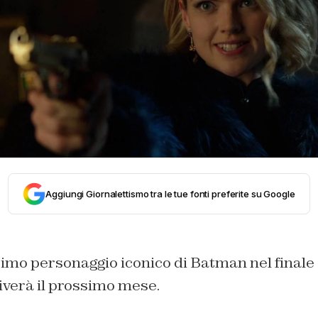
Aggiungi Giornalettismo tra le tue fonti preferite su Google
ltimo personaggio iconico di Batman nel finale 
verà il prossimo mese.