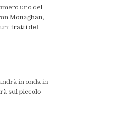
numero uno del
eron Monaghan,
ni tratti del
andrà in onda in
rà sul piccolo