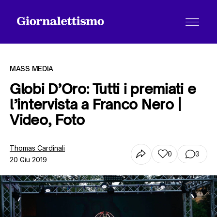
MASS MEDIA
Globi D’Oro: Tutti i premiati e
l’intervista a Franco Nero |
Tutti gli articoli
Video, Foto
Chi siamo
Thomas Cardinali
0
0
20 Giu 2019
Contatti