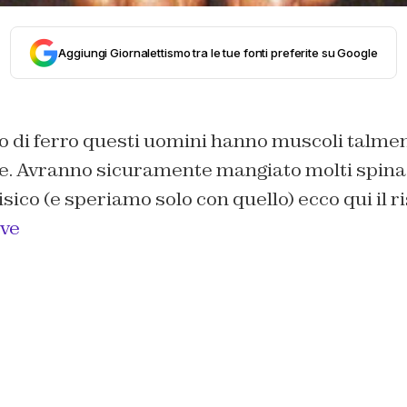
Aggiungi Giornalettismo tra le tue fonti preferite su Google
io di ferro questi uomini hanno muscoli talme
e. Avranno sicuramente mangiato molti spinaci
fisico (e speriamo solo con quello) ecco qui il r
ive