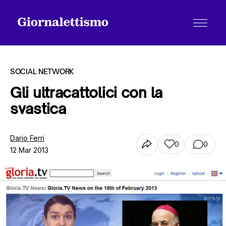
SOCIAL NETWORK
Gli ultracattolici con la
svastica
Tutti gli articoli
Dario Ferri
0
0
12 Mar 2013
Chi siamo
Contatti