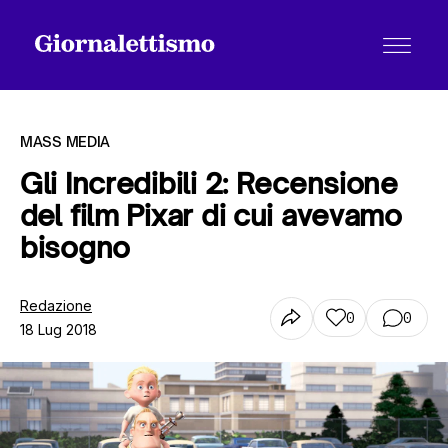
MASS MEDIA
Gli Incredibili 2: Recensione
del film Pixar di cui avevamo
Tutti gli articoli
bisogno
Chi siamo
Redazione
0
0
18 Lug 2018
Contatti