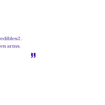
edibles2
.
pen arms.