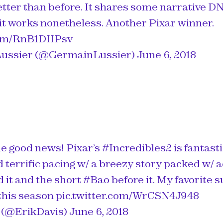
etter than before. It shares some narrative D
t it works nonetheless. Another Pixar winner.
com/RnB1DIIPsv
ussier (@GermainLussier)
June 6, 2018
e good news! Pixar’s
#Incredibles2
is fantast
d terrific pacing w/ a breezy story packed w/ 
 it and the short
#Bao
before it. My favorite
 this season
pic.twitter.com/WrCSN4J948
 (@ErikDavis)
June 6, 2018