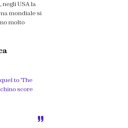
, negli USA la
ima mondiale si
ono molto
ca
quel to 'The
chino
score