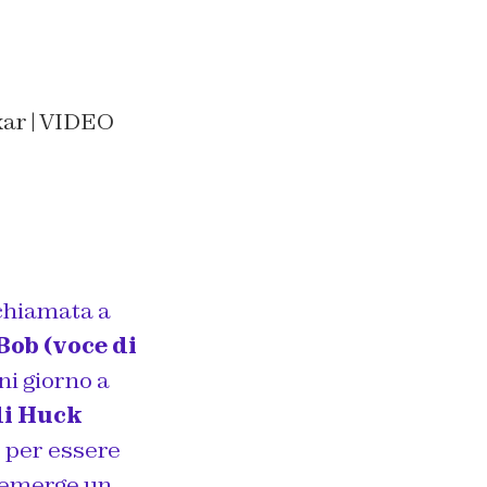
chiamata a
Bob (voce di
ni giorno a
di Huck
o per essere
 emerge un