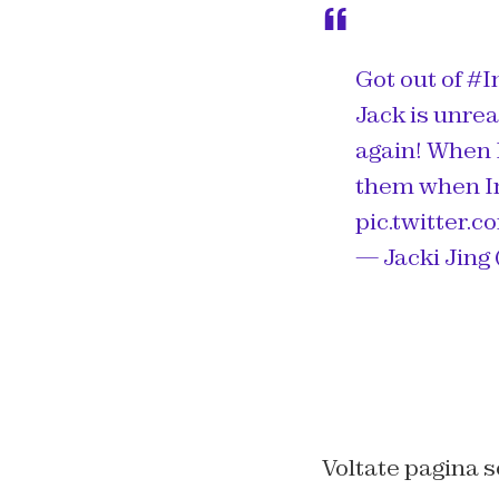
Got out of
#I
Jack is unrea
again! When I
them when Inc
pic.twitter.
— Jacki Jing
Voltate pagina s