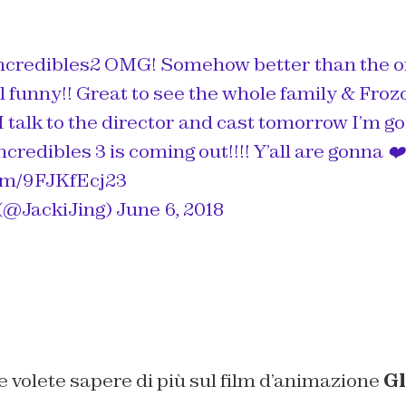
ncredibles2
OMG! Somehow better than the ori
l funny!! Great to see the whole family & Fro
 talk to the director and cast tomorrow I’m go
redibles 3 is coming out!!!! Y’all are gonna ❤️ 
com/9FJKfEcj23
 (@JackiJing)
June 6, 2018
e volete sapere di più sul film d’animazione
Gl