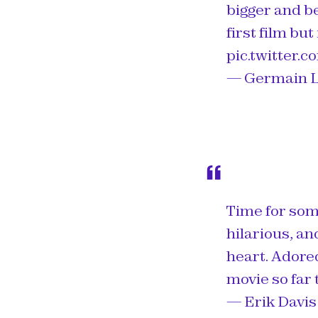
bigger and b
first film bu
pic.twitter.
— Germain L
Time for som
hilarious, an
heart. Adored
movie so far
— Erik Davis