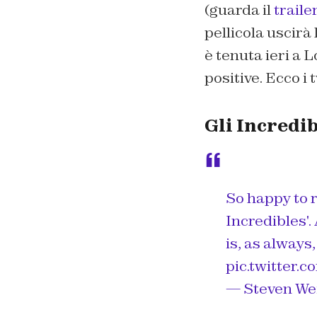
(guarda il
traile
pellicola uscirà 
è tenuta ieri a 
positive. Ecco i 
Gli Incredib
So happy to 
Incredibles'.
is, as always
pic.twitter
— Steven Wei