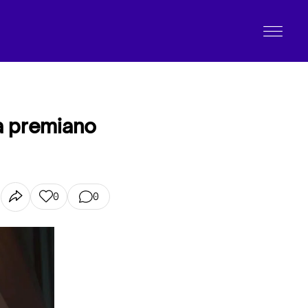
ica premiano
0
0