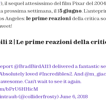
r
), il sequel attesissimo del film Pixar del 2004
la prossima settimana, il 1
5 giugno
. L’antepr
Los Angeles:
le prime reazioni
della critica s
tweet!
ili 2 | Le prime reazioni della criti
report
@BradBirdA113
delivered a fantastic se
 Absolutely loved
#Incredibles2
. And
@m_giac
, awesome. Can't wait to see it again.
.com/bPrU6HHicM
ntraub (@colliderfrosty)
June 6, 2018