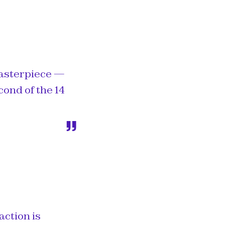
masterpiece —
ond of the 14
action is