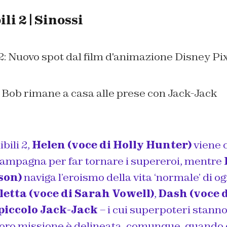
li 2 | Sinossi
2 | Bob rimane a casa alle prese con Jack-Jack
bili 2,
Helen (voce di Holly Hunter)
viene 
campagna per far tornare i supereroi, mentre
son)
naviga l’eroismo della vita ‘normale’ di og
letta (voce di Sarah Vowell)
,
Dash (voce 
 piccolo Jack-Jack
– i cui superpoteri stann
 loro missione è delineata, comunque, quando