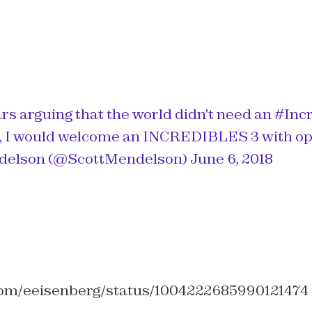
ars arguing that the world didn't need an
#Incr
t, I would welcome an INCREDIBLES 3 with o
delson (@ScottMendelson)
June 6, 2018
.com/eeisenberg/status/1004222685990121474