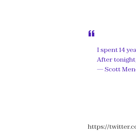
I spent 14 ye
After tonigh
— Scott Men
https://twitter