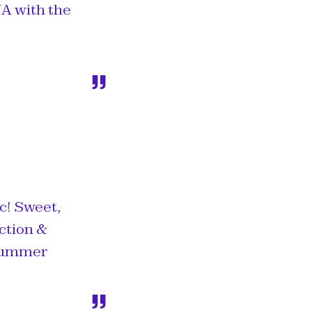
NA with the
ic! Sweet,
action &
 summer