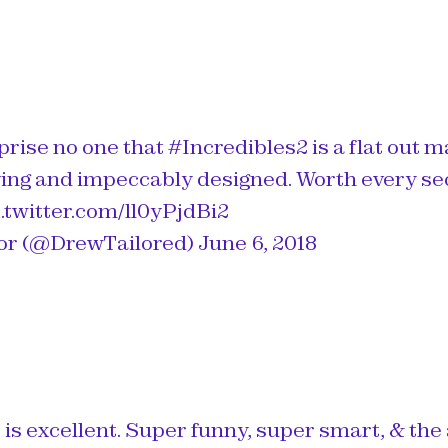
prise no one that
#Incredibles2
is a flat out 
ving and impeccably designed. Worth every sec
c.twitter.com/ll0yPjdBi2
or (@DrewTailored)
June 6, 2018
 is excellent. Super funny, super smart, & the 