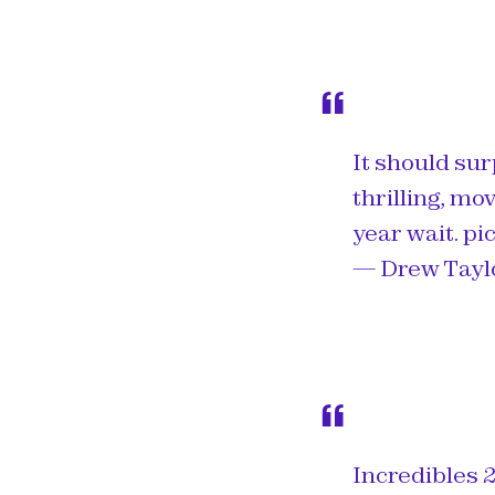
It should sur
thrilling, mo
year wait.
pi
— Drew Tayl
Incredibles 2