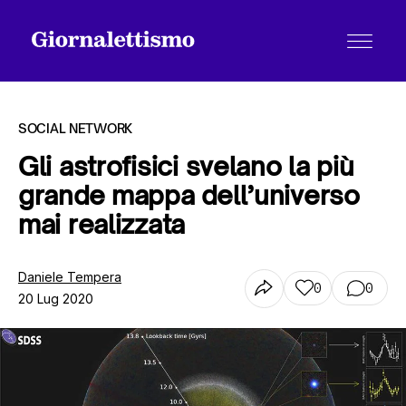
SOCIAL NETWORK
Gli astrofisici svelano la più
grande mappa dell’universo
Tutti gli articoli
mai realizzata
Chi siamo
Daniele Tempera
0
0
20 Lug 2020
Contatti