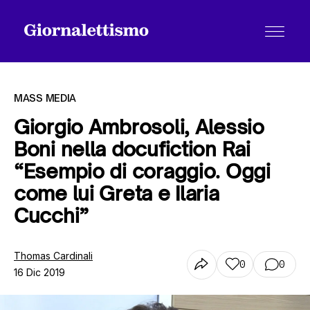
MASS MEDIA
Giorgio Ambrosoli, Alessio
Boni nella docufiction Rai
Tutti gli articoli
“Esempio di coraggio. Oggi
come lui Greta e Ilaria
Chi siamo
Cucchi”
Thomas Cardinali
Contatti
0
0
16 Dic 2019