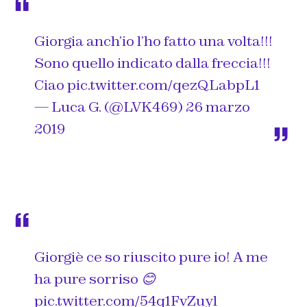
Giorgia anch’io l’ho fatto una volta!!!
Sono quello indicato dalla freccia!!!
Ciao
pic.twitter.com/qezQLabpL1
— Luca G. (@LVK469)
26 marzo
2019
Giorgiè ce so riuscito pure io! A me
ha pure sorriso 😊
pic.twitter.com/54q1FvZuyl