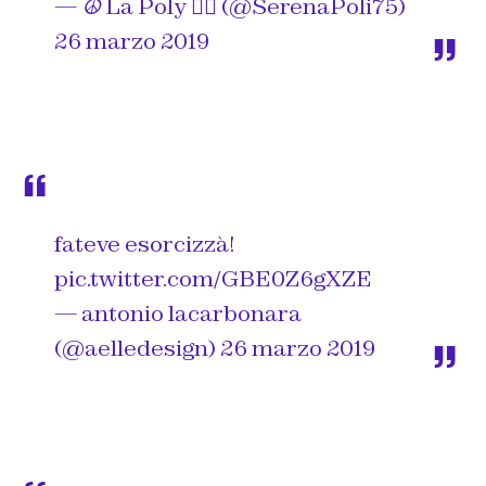
— ☮️ La Poly 🏳️‍🌈 (@SerenaPoli75)
26 marzo 2019
fateve esorcizzà!
pic.twitter.com/GBE0Z6gXZE
— antonio lacarbonara
(@aelledesign)
26 marzo 2019