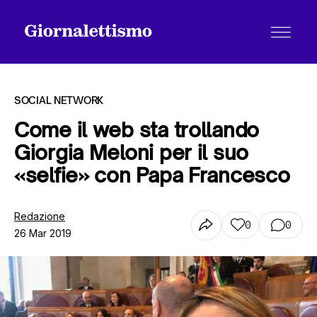
SOCIAL NETWORK
Come il web sta trollando
Giorgia Meloni per il suo
Tutti gli articoli
«selfie» con Papa Francesco
Chi siamo
Redazione
0
0
26 Mar 2019
Contatti