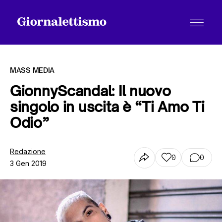
MASS MEDIA
GionnyScandal: Il nuovo
singolo in uscita è “Ti Amo Ti
Tutti gli articoli
Odio”
Chi siamo
Redazione
0
0
3 Gen 2019
Contatti