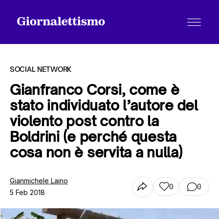
SOCIAL NETWORK
Gianfranco Corsi, come è
stato individuato l’autore del
Tutti gli articoli
violento post contro la
Boldrini (e perché questa
Chi siamo
cosa non è servita a nulla)
Gianmichele Laino
Contatti
0
0
5 Feb 2018