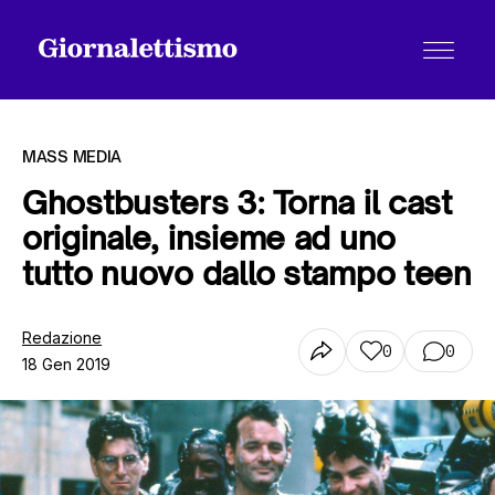
MASS MEDIA
Ghostbusters 3: Torna il cast
originale, insieme ad uno
Tutti gli articoli
tutto nuovo dallo stampo teen
Chi siamo
Redazione
0
0
18 Gen 2019
Contatti