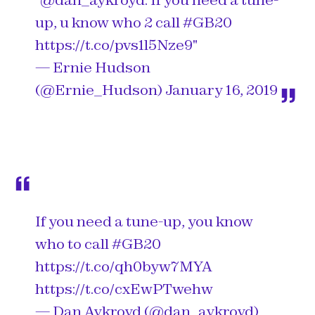
"
@dan_aykroyd
: If you need a tune-
up, u know who 2 call
#GB20
https://t.co/pvs1l5Nze9
"
— Ernie Hudson
(@Ernie_Hudson)
January 16, 2019
If you need a tune-up, you know
who to call
#GB20
https://t.co/qh0byw7MYA
https://t.co/cxEwPTwehw
— Dan Aykroyd (@dan_aykroyd)