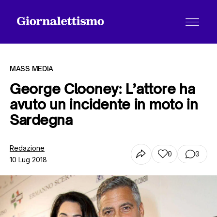
MASS MEDIA
George Clooney: L’attore ha
avuto un incidente in moto in
Tutti gli articoli
Sardegna
Chi siamo
Redazione
0
0
10 Lug 2018
Contatti