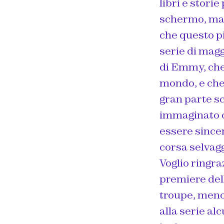
libri e storie
schermo, ma 
che questo pi
serie di mag
di Emmy, che 
mondo, e che 
gran parte sc
immaginato ch
essere sincer
corsa selvag
Voglio ringra
premiere dell
troupe, meno
alla serie a