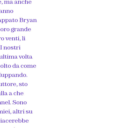
ne, ma anche
tanno
iappato Bryan
 loro grande
 venti, li
I nostri
ultima volta
molto da come
iluppando.
ttore, sto
lla a che
nnel. Sono
iei, altri su
 piacerebbe