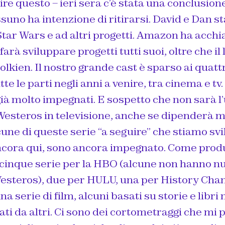
re questo – ieri sera c’è stata una conclusio
ssuno ha intenzione di ritirarsi. David e Dan s
Star Wars e ad altri progetti. Amazon ha acch
farà sviluppare progetti tutti suoi, oltre che il
lkien. Il nostro grande cast è sparso ai quattro
te le parti negli anni a venire, tra cinema e tv. 
già molto impegnati. E sospetto che non sarà l’
Westeros in televisione, anche se dipenderà 
une di queste serie “a seguire” che stiamo sv
ncora qui, sono ancora impegnato. Come produ
cinque serie per la HBO (alcune non hanno nu
esteros), due per HULU, una per History Cha
na serie di film, alcuni basati su storie e libri m
ati da altri. Ci sono dei cortometraggi che mi