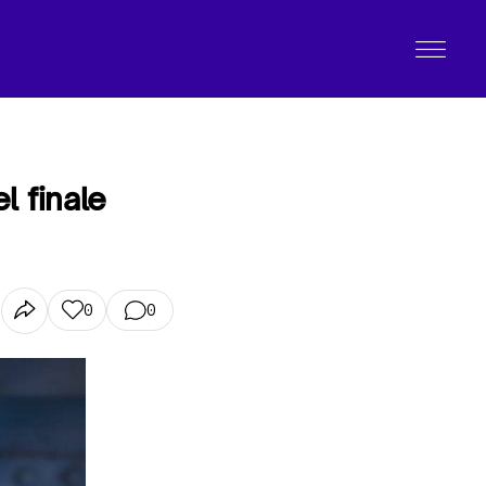
l finale
0
0