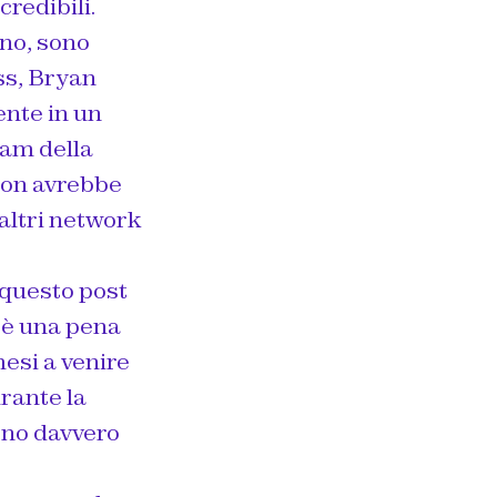
credibili.
uno, sono
ss, Bryan
ente in un
eam della
non avrebbe
altri network
o questo post
i è una pena
mesi a venire
rante la
sono davvero