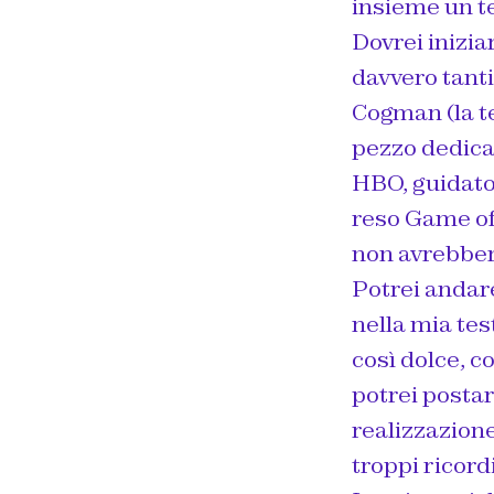
insieme un te
Dovrei inizi
davvero tant
Cogman (la t
pezzo dedicat
HBO, guidato
reso Game of 
non avrebbero
Potrei andare
nella mia tes
così dolce, c
potrei postar
realizzazione
troppi ricord