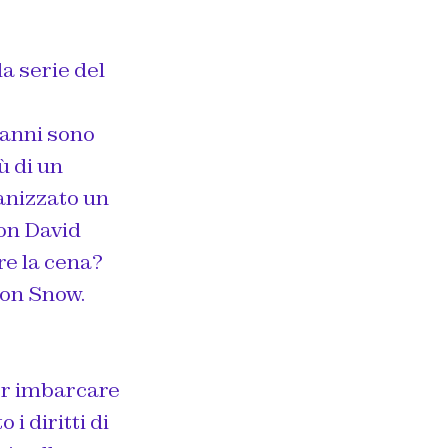
la serie del
i anni sono
ù di un
anizzato un
con David
re la cena?
Jon Snow.
per imbarcare
i diritti di