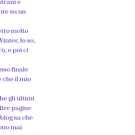
strani e
ente su un
etto molto
nter, lo so,
, e poi ci
sso finale
e che il mio
e gli ultimi
ltre pagine
o blog sa che
sono mai