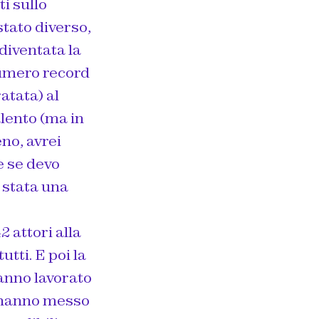
ti sullo
tato diverso,
diventata la
numero record
atata) al
lento (ma in
no, avrei
e se devo
 stata una
 attori alla
tti. E poi la
anno lavorato
n hanno messo