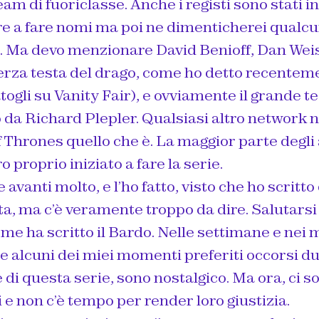
am di fuoriclasse. Anche i registi sono stati in
are a fare nomi ma poi ne dimenticherei qualc
i. Ma devo menzionare David Benioff, Dan Wei
erza testa del drago, come ho detto recentem
ogli su Vanity Fair), e ovviamente il grande t
 da Richard Plepler. Qualsiasi altro network 
Thrones quello che è. La maggior parte degli 
 proprio iniziato a fare la serie.
 avanti molto, e l’ho fatto, visto che ho scritt
ta, ma c’è veramente troppo da dire. Salutars
ome ha scritto il Bardo. Nelle settimane e nei 
e alcuni dei miei momenti preferiti occorsi du
 di questa serie, sono nostalgico. Ma ora, ci 
i e non c’è tempo per render loro giustizia.