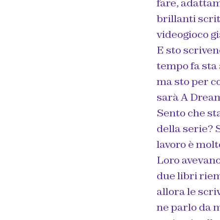
fare, adattam
brillanti scr
videogioco g
E sto scriven
tempo fa sta 
ma sto per co
sarà A Dream
Sento che sta
della serie? S
lavoro è molt
Loro avevano 
due libri rie
allora le scri
ne parlo da 