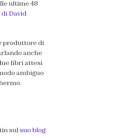
le ultime 48
 di David
 produttore di
parlando anche
ue libri attesi
in modo ambiguo
chermo.
tin sul
suo blog: