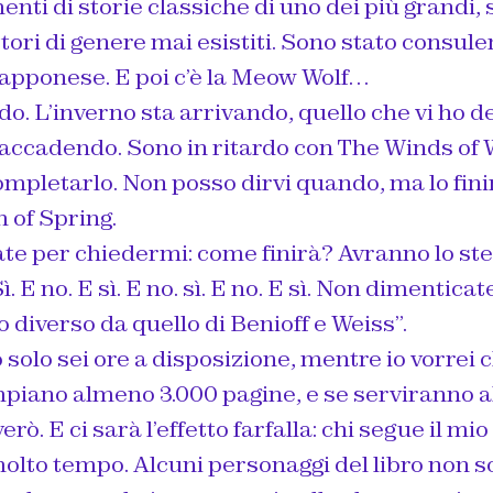
enti di storie classiche di uno dei più grandi, 
ittori di genere mai esistiti. Sono stato consul
iapponese. E poi c’è la Meow Wolf…
do. L’inverno sta arrivando, quello che vi ho d
accadendo. Sono in ritardo con The Winds of Wi
mpletarlo. Non posso dirvi quando, ma lo finirò
 of Spring.
te per chiedermi: come finirà? Avranno lo ste
ì. E no. E sì. E no. sì. E no. E sì. Non dimenticat
o diverso da quello di Benioff e Weiss”.
solo sei ore a disposizione, mentre io vorrei ch
mpiano almeno 3.000 pagine, e se serviranno a
verò. E ci sarà l’effetto farfalla: chi segue il mi
molto tempo. Alcuni personaggi del libro non 