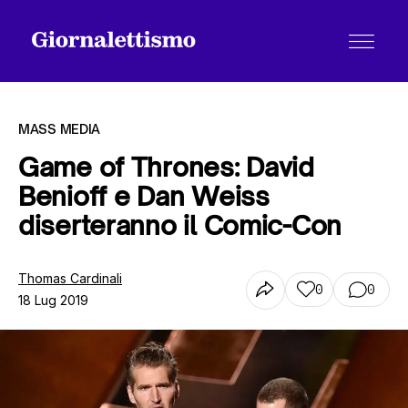
MASS MEDIA
Game of Thrones: David
Benioff e Dan Weiss
Tutti gli articoli
diserteranno il Comic-Con
Chi siamo
Thomas Cardinali
0
0
18 Lug 2019
Contatti