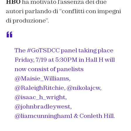
HBO
ha motivato l’assenza dei due
autori parlando di “conflitti con impegni
di produzione”.
The
#GoTSDCC
panel taking place
Friday, 7/19 at 5:30PM in Hall H will
now consist of panelists
@Maisie_Williams
,
@RaleighRitchie,
@nikolajcw
,
@isaac_h_wright
,
@johnbradleywest
,
@liamcunningham1
& Conleth Hill.