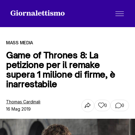
MASS MEDIA
Game of Thrones 8: La
petizione per il remake
Tutti gli articoli
supera 1 milione di firme, è
inarrestabile
Chi siamo
Thomas Cardinali
0
0
16 Mag 2019
Contatti