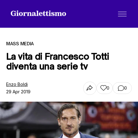
MASS MEDIA
La vita di Francesco Totti
diventa una serie tv
Tutti gli articoli
Enzo Boldi
0
0
29 Apr 2019
Chi siamo
Contatti