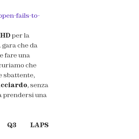
pen-fails-to-
HD
per la
na gara che da
e fare una
icuriamo che
e sbattente,
icciardo
, senza
a prendersi una
Q3
LAPS