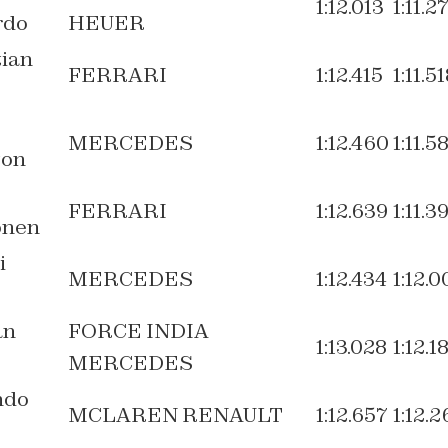
1:12.013
1:11.2
rdo
HEUER
ian
FERRARI
1:12.415
1:11.5
MERCEDES
1:12.460
1:11.5
ton
FERRARI
1:12.639
1:11.3
önen
i
MERCEDES
1:12.434
1:12.0
an
FORCE INDIA
1:13.028
1:12.1
MERCEDES
ndo
MCLAREN RENAULT
1:12.657
1:12.2
o