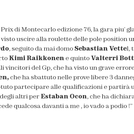
Prix di Montecarlo edizione 76, la gara piu’ 
visto uscire alla roulette delle pole position 
rdo
, seguito da mai domo
Sebastian Vette
l,
rto
Kimi Raikkonen
e quinto
Valterri Bot
li vincitori del Gp, che ha visto un grave error
en,
che ha sbattuto nelle prove libere 3 danne
tuto partecipare alle qualificazioni e partirà 
degli altri per
Estaban Ocon
, che ha dichia
cede qualcosa davanti a me , io vado a podio !”