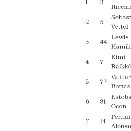
1
3
Riccia
Sebast
2
5
Vettel
Lewis
3
44
Hamil
Kimi
4
7
Räikk
Valtter
5
77
Bottas
Esteb
6
31
Ocon
Ferna
7
14
Alons