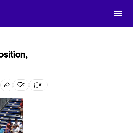
sition,
0
0