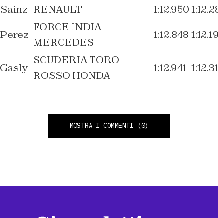
Sainz
RENAULT
1:12.950
1:12.2
FORCE INDIA
Perez
1:12.848
1:12.1
MERCEDES
SCUDERIA TORO
Gasly
1:12.941
1:12.3
ROSSO HONDA
MOSTRA I COMMENTI
(0)