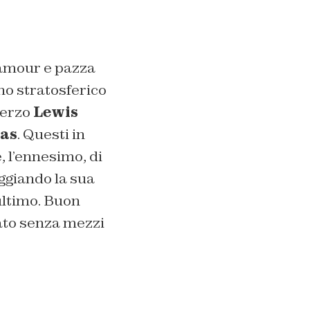
glamour e pazza
uno stratosferico
 terzo
Lewis
tas
. Questi in
e, l’ennesimo, di
ggiando la sua
ultimo. Buon
rato senza mezzi