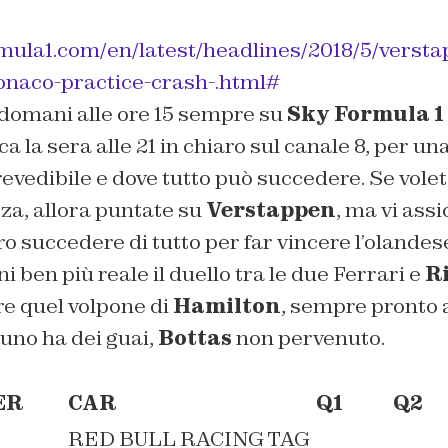
mula1.com/en/latest/headlines/2018/5/verstap
onaco-practice-crash-.html#
omani alle ore 15 sempre su
Sky Formula 1
ica la sera alle 21 in chiaro sul canale 8, per u
vedibile e dove tutto può succedere. Se volet
a, allora puntate su
Verstappen
, ma vi ass
 succedere di tutto per far vincere l’olandes
 ben più reale il duello tra le due Ferrari e
R
e quel volpone di
Hamilton
, sempre pronto 
cuno ha dei guai,
Bottas
non pervenuto.
ER
CAR
Q1
Q2
RED BULL RACING TAG