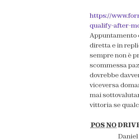
https://www.for
qualify-after-m
Appuntamento d
diretta e in repl
sempre non è pre
scommessa pazz
dovrebbe davvero
viceversa domani
mai sottovalutar
vittoria se qual
POS
NO
DRIV
Daniel