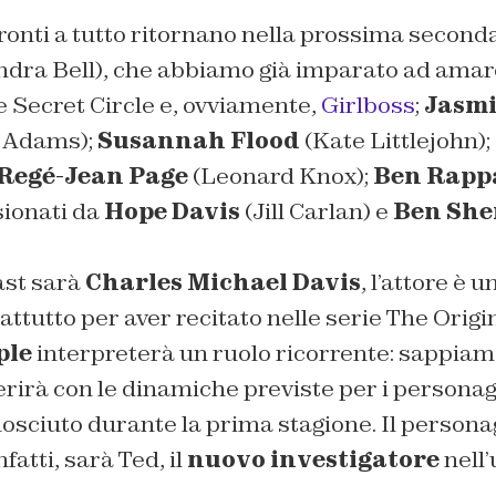
ronti a tutto ritornano nella prossima second
dra Bell), che abbiamo già imparato ad amare
 Secret Circle e, ovviamente,
Girlboss
;
Jasmi
n Adams);
Susannah Flood
(Kate Littlejohn);
Regé-Jean Page
(Leonard Knox);
Ben Rapp
sionati da
Hope Davis
(Jill Carlan) e
Ben Sh
ast sarà
Charles Michael Davis
, l’attore è u
ttutto per aver recitato nelle serie
The Origi
ple
interpreterà un ruolo ricorrente: sappiamo
erirà con le dinamiche previste per i personag
osciuto durante la prima stagione. Il persona
fatti, sarà Ted, il
nuovo investigatore
nell’
.