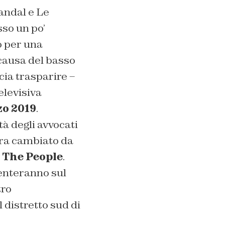
andal e Le
sso un po’
o per una
 causa del basso
cia trasparire –
elevisiva
zo 2019
.
tà degli avvocati
bra cambiato da
 The People
.
senteranno sul
tro
 distretto sud di