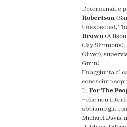
Determinati e p
Robertson
(San
Unexpected, The
Brown
(Alliso
(Jay Simmons);
Oliver), supervi
Gunn).
Un’aggiunta al c
conosciuto sopra
In
For The Peo
– che non interf
abbiamo già con
Michael Davis, in
Pubblica Difesa