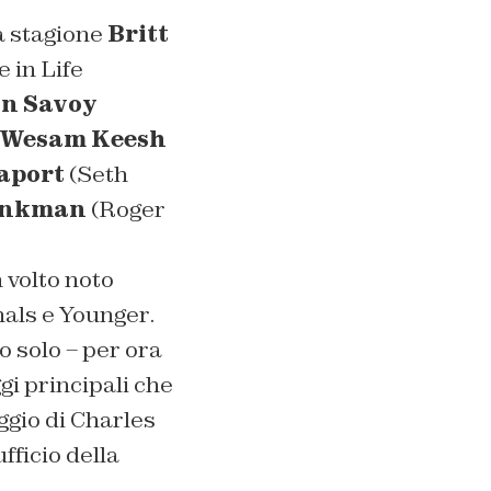
a stagione
Britt
 in Life
n Savoy
Wesam Keesh
aport
(Seth
enkman
(Roger
n volto noto
nals
e
Younger
.
 solo – per ora
gi principali che
ggio di Charles
ufficio della