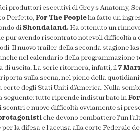
dei produttori esecutivi di Grey’s Anatomy, Sc
to Perfetto,
For The People
ha fatto un ingre
ondo di
Shondaland.
Ha ottenuto un rinnov
 pur avendo riscontrato notevoli difficoltà a
odi. Il nuovo trailer della seconda stagione las
anche nel calendario della programmazione t
 di uscita. La serie ritornerà, infatti, il
7 Mar
 riporta sulla scena, nel pieno della quotidiani
a corte degli Stati Uniti d’America. Nulla sem
a seguente: tutto riprende indisturbato in
For
i scontri e nuove difficoltà ovviamente si pre
protagonisti
che devono combattere l’un l’al
per la difesa e l’accusa alla corte Federale del