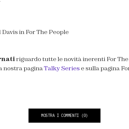
 Davis in For The People
rnati
riguardo tutte le novità inerenti For Th
a nostra pagina
Talky Series
e sulla pagina F
MOSTRA I COMMENTI
(0)