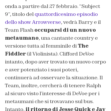
onda a partire dal 27 febbraio. “
Subject
9
”, titolo del
quattordicesimo episodio
dello show Arrowverse
, vedrà Barry e il
Team Flash
occuparsi di un nuovo
metaumano
, una cantante country e
versione tutta al femminile di
The
Fiddler
(il Violinista).
Clifford DeVoe
intanto, dopo aver trovato un nuovo corpo
e aver potenziato i suoi poteri,
continuerà ad osservare la situazione. Il
Team, inoltre, cercherà di tenere Ralph
al sicuro visto l’interesse di DeVoe per i
metaumani che si trovavano sul bus.
Intanto,
il ritorno di Jesse Quick e Jay