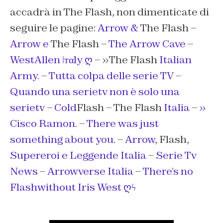
accadrà in The Flash, non dimenticate di
seguire le pagine:
Arrow &
The Flash –
Arrow e
The Flash –
The Arrow Cave
–
WestAllen ǀтαly ღ
– »The Flash
Italian
Army.
–
Tutta colpa delle serie TV
–
Quando una serietv non è solo una
serietv
–
Cold
Flash – The Flash
Italia
–
»
Cisco Ramon.
–
There was just
something about you.
–
Arrow,
Flash
,
Supereroi e Leggende Italia
–
Serie Tv
News
–
Arrowverse Italia
–
There’s no
Flashwithout Iris West ღϟ