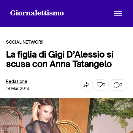
SOCIAL NETWORK
La figlia di Gigi D’Alessio si
scusa con Anna Tatangelo
Tutti gli articoli
Redazione
0
0
19 Mar 2018
Chi siamo
Contatti